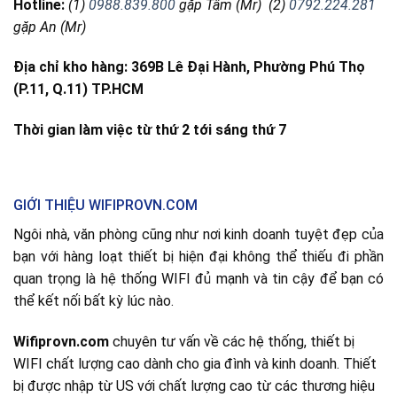
Hotline:
(1)
0988.839.800
gặp Tâm (Mr) (2)
0792.224.281
gặp An (Mr)
Địa chỉ kho hàng: 369B Lê Đại Hành, Phường Phú Thọ
(P.11, Q.11) TP.HCM
Thời gian làm việc từ thứ 2 tới sáng thứ 7
GIỚI THIỆU WIFIPROVN.COM
Ngôi nhà, văn phòng cũng như nơi kinh doanh tuyệt đẹp của
bạn với hàng loạt thiết bị hiện đại không thể thiếu đi phần
quan trọng là hệ thống WIFI đủ mạnh và tin cậy để bạn có
thể kết nối bất kỳ lúc nào.
Wifiprovn.com
chuyên tư vấn về các hệ thống, thiết bị
WIFI chất lượng cao dành cho gia đình và kinh doanh. Thiết
bị được nhập từ US với chất lượng cao từ các thương hiệu