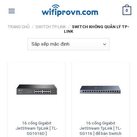
Skip
0
to
content
TRANG CHỦ
/
SWITCH TP-LINK
/
SWITCH KHÔNG QUẢN LÝ TP-
LINK
16 cổng Gigabit
16 cổng Gigabit
JetStream TpLink [ TL-
JetStream TpLink [ TL-
SG1016D ]
SG116 ] để bàn Switch