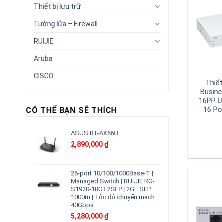
Thiết bị lưu trữ
Tường lửa – Firewall
RUIJIE
Aruba
CISCO
Thiế
Busin
16PP U
CÓ THỂ BẠN SẼ THÍCH
16 Po
ASUS RT-AX56U
2,890,000
₫
26-port 10/100/1000Base-T |
Managed Switch | RUIJIE RG-
S1920-18GT2SFP | 2GE SFP
1000m | Tốc độ chuyển mạch
40Gbps
5,280,000
₫