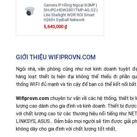
Camera IP Hồng Ngoại 8.0MP |
DH-IPC-HDW2831TMP-AS-S2 |
Lite Starlight WDR ROI Smart
H265+ Eyeball Network
5,640,000
₫
GIỚI THIỆU WIFIPROVN.COM
Ngôi nhà, văn phòng cũng như nơi kinh doanh tuyệt đ
hàng loạt thiết bị hiện đại không thể thiếu đi phần q
thống WIFI đủ mạnh và tin cậy để bạn có thể kết nối bất 
Wifiprovn.com
chuyên tư vấn về các hệ thống, thiết bị 
lượng cao dành cho gia đình và kinh doanh. Thiết bị đượ
với chất lượng cao từ các thương hiệu nổi tiếng như NE
LINKSYS, ASUS... Đảm bảo mọi người sẽ tìm được giải ph
không dây cho gia đình với chất lượng tốt nhất.