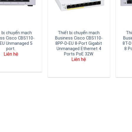
t bị chuyển mạch
Thiết bị chuyển mạch
Th
ess Cisco CBS110-
Business Cisco CBS110-
Busi
-EU Unmanaged 5
8PP-D-EU 8-Port Gigabit
8T-D
port.
Unmanaged Ethernet 4
8 P
Liên hệ
Ports PoE 32W
Liên hệ