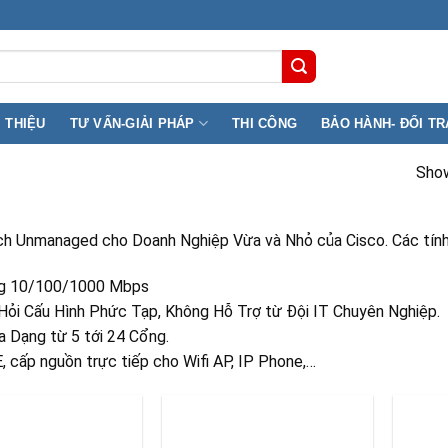
nh, Phường Phú Thọ ( F11, Q11) TP.HCM
I THIỆU
TƯ VẤN-GIẢI PHÁP
THI CÔNG
BẢO HÀNH- ĐỔI TR
Show
h Unmanaged cho Doanh Nghiệp Vừa và Nhỏ của Cisco. Các tính 
g 10/100/1000 Mbps
Hỏi Cấu Hình Phức Tạp, Không Hỗ Trợ từ Đội IT Chuyên Nghiệp.
a Dạng từ 5 tới 24 Cổng.
, cấp nguồn trực tiếp cho Wifi AP, IP Phone,…