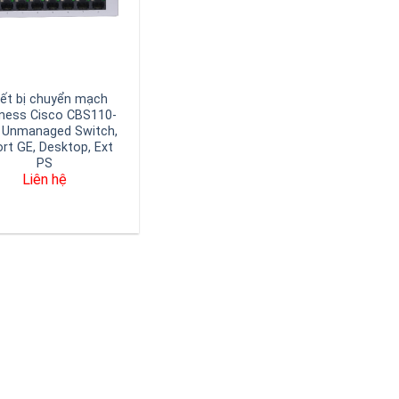
iết bị chuyển mạch
ness Cisco CBS110-
 Unmanaged Switch,
ort GE, Desktop, Ext
PS
Liên hệ