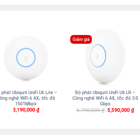
iti Router EdgeRouter X –
UniFi AC Mesh PRO
ân bằng tải 100 user
1,790,000
₫
5,060,000
₫