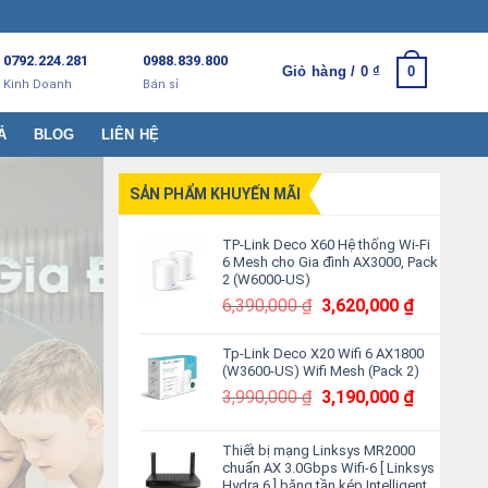
0792.224.281
0988.839.800
Giỏ hàng /
0
₫
0
Kinh Doanh
Bán sỉ
Ả
BLOG
LIÊN HỆ
SẢN PHẨM KHUYẾN MÃI
TP-Link Deco X60 Hệ thống Wi-Fi
6 Mesh cho Gia đình AX3000, Pack
2 (W6000-US)
Giá
Giá
6,390,000
₫
3,620,000
₫
gốc
hiện
là:
tại
Tp-Link Deco X20 Wifi 6 AX1800
(W3600-US) Wifi Mesh (Pack 2)
6,390,000 ₫.
là:
Giá
Giá
3,620,000
3,990,000
₫
3,190,000
₫
gốc
hiện
là:
tại
Thiết bị mạng Linksys MR2000
3,990,000 ₫.
là:
chuẩn AX 3.0Gbps Wifi-6 [ Linksys
3,190,000
Hydra 6 ] băng tần kép Intelligent