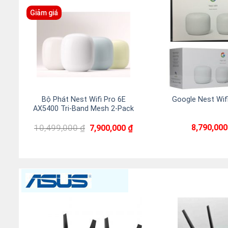
Giảm giá
Bộ Phát Nest Wifi Pro 6E
Google Nest Wif
AX5400 Tri-Band Mesh 2-Pack
Giá
Giá
10,499,000
₫
8,790,00
7,900,000
₫
gốc
hiện
là:
tại
10,499,000 ₫.
là:
7,900,000 ₫.