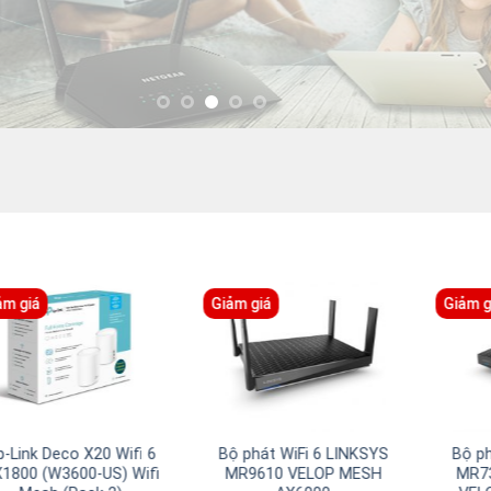
Giảm giá
Giảm giá
BI WIFI6
NETGEAR ORBI PRO
Bộ phát WiFi 
00 – WIFI6
SRK60 AC3000
Google Wifi – P