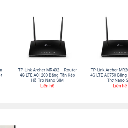
-Link Archer TX20U – USB
TP-Link TL-MR100-Outdoor –
Fi 6 AX1800 Băng Tần Kép
Bộ Phát WiFi Ngoài Trời 4G LTE
Hiệu Suất Cao
300Mbps Chống Nước IP65
Liên hệ
Liên hệ