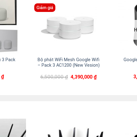
Giảm giá
i 3 Pack
Bộ phát WiFi Mesh Google Wifi
Googl
– Pack 3 AC1200 (New Vesion)
Giá
Giá
0
₫
6,500,000
₫
3
4,390,000
₫
gốc
hiện
là:
tại
6,500,000 ₫.
là:
4,390,000 ₫.