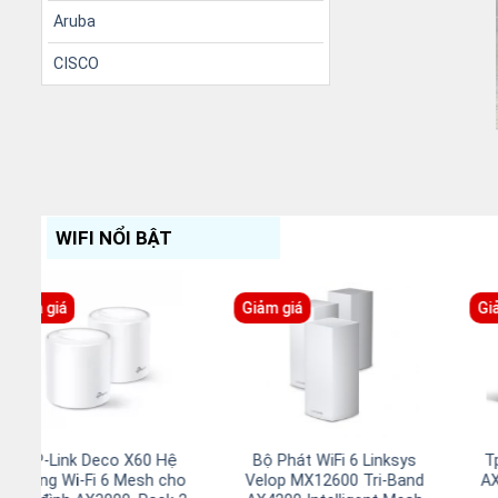
Aruba
CISCO
WIFI NỔI BẬT
Giảm giá
Giảm giá
iFi 6 LINKSYS
Bộ phát WiFi6 LINKSYS
NETGEAR OR
VELOP MESH
MR7350 (MR7320-US)
RBK753S AX42