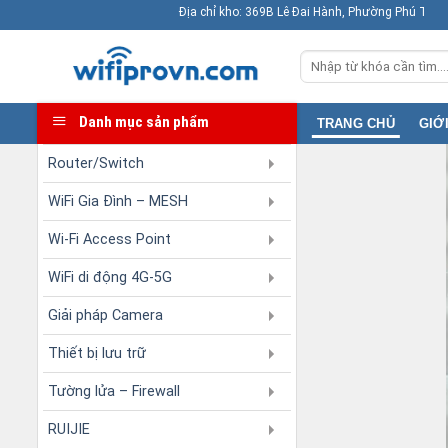
Skip
Địa chỉ kho: 369B Lê Đai Hành, Phường Phú Thọ ( F11, Q11) TP.HCM
to
Tìm
content
kiếm:
Danh mục sản phẩm
TRANG CHỦ
GIỚ
Router/Switch
WiFi Gia Đình – MESH
Wi-Fi Access Point
WiFi di động 4G-5G
Giải pháp Camera
Thiết bị lưu trữ
Tường lửa – Firewall
RUIJIE