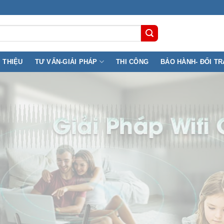
I THIỆU
TƯ VẤN-GIẢI PHÁP
THI CÔNG
BẢO HÀNH- ĐỔI TR