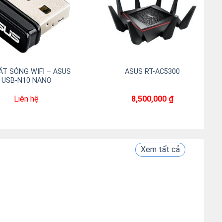
-
ASUS RT-AC87U
ROUTER KHÔNG DÂY 
AC1200 BĂNG TẦ
4,500,000
₫
Liên hệ
Xem tất cả