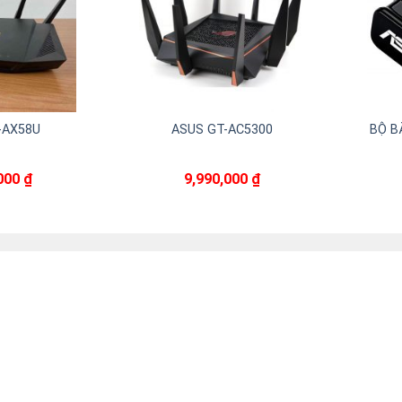
ROUTER ASUS AC1500
WIRELESS ROUTER RT-AC58U
ASUS
Liên hệ
Liên hệ