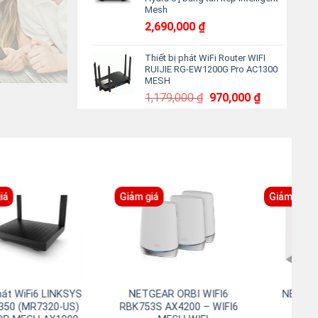
Mesh
2,690,000
₫
Thiết bị phát WiFi Router WIFI
RUIJIE RG-EW1200G Pro AC1300
MESH
Giá
Giá
1,179,000
₫
970,000
₫
gốc
hiện
là:
tại
1,179,000 ₫.
là:
970,000 ₫.
Giảm giá
Mesh
Thiết bị mạng Linksys
Bộ phát NETGEAR Or
ack 3
MR2000 chuẩn AX
RBK763S AX5400 (Rou