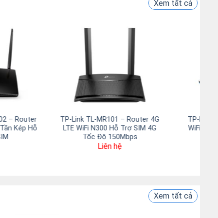
Xem tất cả
TP-Link Archer GE230 BE3600
TP-Link Archer AX53HP
Router WiFi 7 Gaming Băng Tần
Router WiFi 6 Công Su
Kép
2,690,000
₫
1,900,000
₫
Xem tất cả