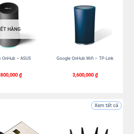
HẾT HÀNG
e OnHub – ASUS
Google OnHub Wifi – TP-Link
,800,000
₫
3,600,000
₫
Xem tất cả