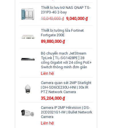
Thiết bị lưu trữ NAS QNAP TS-
231P3-4G 2-bay
Giá
Giá
10,040,000
₫
9,040,000
₫
gốc
hiện
là:
tại
Thiết bị tường lửa Fortinet
10,040,000 ₫.
là:
Fortigate 200E
9,040,000 ₫.
89,880,000
₫
Bộ chuyển mạch JetStream
TpLink [ TL-SG1428PE ] 28
cổng Gigabit với 24 cổng PoE+
Switch thông minh đơn giản
Liên hệ
Camera quan sát 2MP Starlight
| DH-SD6CE230U-HNI | 30x IR
PTZ Network Camera
35,204,000
₫
Camera IP 2MP Hikvision | DS-
2CD2021G1-IW | Bullet Network
Camera
Liên hệ