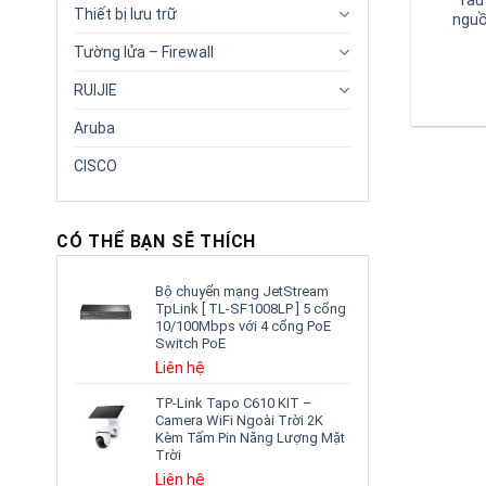
Tẩu
Thiết bị lưu trữ
ngu
Tường lửa – Firewall
RUIJIE
Aruba
CISCO
CÓ THỂ BẠN SẼ THÍCH
Bộ chuyển mạng JetStream
TpLink [ TL-SF1008LP ] 5 cổng
10/100Mbps với 4 cổng PoE
Switch PoE
Liên hệ
TP-Link Tapo C610 KIT –
Camera WiFi Ngoài Trời 2K
Kèm Tấm Pin Năng Lượng Mặt
Trời
Liên hệ