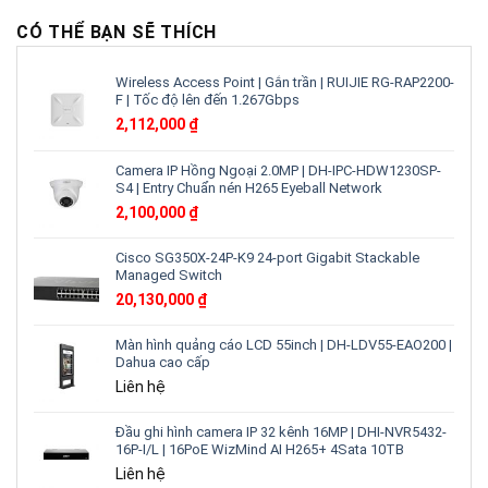
sau
là
wifi
gì?
để
CÓ THỂ BẠN SẼ THÍCH
Kết
làm
nối
việc
vạn
hiệu
Wireless Access Point | Gắn trần | RUIJIE RG-RAP2200-
vật
quả
F | Tốc độ lên đến 1.267Gbps
tương
lai
2,112,000
₫
của
các
thiết
Camera IP Hồng Ngoại 2.0MP | DH-IPC-HDW1230SP-
bị
S4 | Entry Chuẩn nén H265 Eyeball Network
công
2,100,000
₫
nghệ
số
Cisco SG350X-24P-K9 24-port Gigabit Stackable
Managed Switch
20,130,000
₫
Màn hình quảng cáo LCD 55inch | DH-LDV55-EAO200 |
Dahua cao cấp
Liên hệ
Đầu ghi hình camera IP 32 kênh 16MP | DHI-NVR5432-
16P-I/L | 16PoE WizMind AI H265+ 4Sata 10TB
Liên hệ