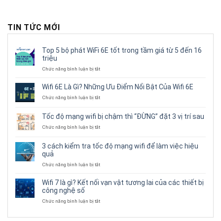
TIN TỨC MỚI
Top 5 bộ phát WiFi 6E tốt trong tầm giá từ 5 đến 16
triệu
ở
Chức năng bình luận bị tắt
Top
5
Wifi 6E Là Gì? Những Ưu Điểm Nổi Bật Của Wifi 6E
bộ
ở
Chức năng bình luận bị tắt
phát
Wifi
WiFi
6E
6E
Tốc độ mạng wifi bị chậm thì “ĐỪNG” đặt 3 vị trí sau
Là
tốt
Gì?
ở
Chức năng bình luận bị tắt
trong
Những
Tốc
tầm
Ưu
độ
giá
3 cách kiểm tra tốc độ mạng wifi để làm việc hiệu
Điểm
mạng
từ
quả
Nổi
wifi
5
Bật
bị
ở
Chức năng bình luận bị tắt
đến
Của
chậm
3
16
Wifi
thì
cách
triệu
Wifi 7 là gì? Kết nối vạn vật tương lai của các thiết bị
6E
“ĐỪNG”
kiểm
công nghệ số
đặt
tra
3
ở
Chức năng bình luận bị tắt
tốc
vị
Wifi
độ
trí
7
mạng