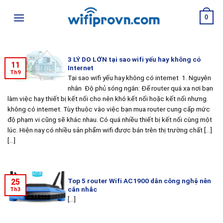
Skip
0
to
content
3 LÝ DO LỚN tại sao wifi yếu hay không có
11
Internet
Th9
Tại sao wifi yếu hay không có internet 1. Nguyên
nhân Độ phủ sóng ngắn: Để router quá xa nơi bạn
làm việc hay thiết bị kết nối cho nên khó kết nối hoặc kết nối nhưng
không có internet. Tùy thuộc vào việc bạn mua router cung cấp mức
độ phạm vi cũng sẽ khác nhau. Có quá nhiều thiết bị kết nối cùng một
lúc. Hiện nay có nhiều sản phẩm wifi được bán trên thị trường chất [...]
[...]
Top 5 router Wifi AC1900 dân công nghệ nên
25
cân nhắc
Th3
[...]