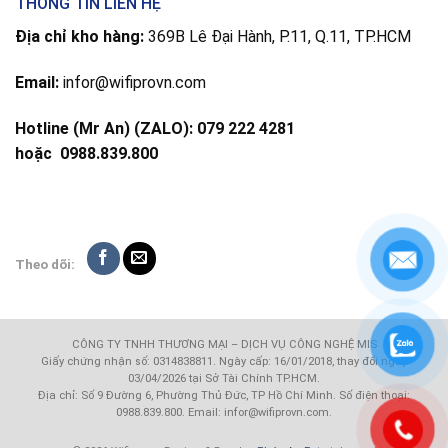
THÔNG TIN LIÊN HỆ
Địa chỉ kho hàng:
369B Lê Đại Hành, P.11, Q.11, TP.HCM
Email:
infor@wifiprovn.com
Hotline (Mr An) (ZALO): 079 222 4281
hoặc
0988.839.800
Theo dõi:
CÔNG TY TNHH THƯƠNG MẠI – DỊCH VỤ CÔNG NGHỆ MIS
Giấy chứng nhận số: 0314838811. Ngày cấp: 16/01/2018, thay đổi ngày
03/04/2026 tại Sở Tài Chính TP.HCM.
Địa chỉ: Số 9 Đường 6, Phường Thủ Đức, TP Hồ Chí Minh. Số điện thoại:
0988.839.800. Email: infor@wifiprovn.com.