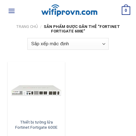
Skip
0
to
content
TRANG CHỦ
/
SẢN PHẨM ĐƯỢC GẮN THẺ “FORTINET
FORTIGATE 600E”
Thiết bị tường lửa
Fortinet Fortigate 600E