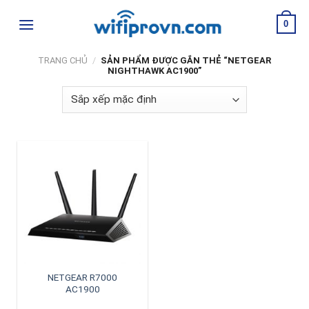
Skip
0
to
content
TRANG CHỦ
/
SẢN PHẨM ĐƯỢC GẮN THẺ “NETGEAR
NIGHTHAWK AC1900”
NETGEAR R7000
AC1900