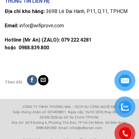
THÔNG TIN LIÊN HỆ
Địa chỉ kho hàng:
369B Lê Đại Hành, P.11, Q.11, TP.HCM
Email:
infor@wifiprovn.com
Hotline (Mr An) (ZALO): 079 222 4281
hoặc
0988.839.800
Theo dõi:
CÔNG TY TNHH THƯƠNG MẠI – DỊCH VỤ CÔNG NGHỆ MIS
Giấy chứng nhận số: 0314838811. Ngày cấp: 16/01/2018, thay đổi ngày
03/04/2026 tại Sở Tài Chính TP.HCM.
Địa chỉ: Số 9 Đường 6, Phường Thủ Đức, TP Hồ Chí Minh. Số điện thoại:
0988.839.800. Email: infor@wifiprovn.com.