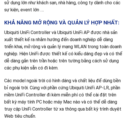
sử dụng lớn như khách sạn, nhà hàng, công ty dành cho các
sự kiện, event lớn ….
KHẢ NĂNG MỞ RỘNG VÀ QUẢN LÝ HỢP NHẤT:
Ubiquiti UniFi Controller và Ubiquiti UniFi AP được nhà sản
xuất thiết kế ra nhằm hướng đến doanh nghiệp dễ dàng
triển khai, mở rộng và quản lý mạng WLAN trong toàn doanh
nghiệp. Hiện UniFi được thiết kế có kiểu dáng đẹp và có thể
dễ dàng gắn trên trần hoặc trên tường bằng cách sử dụng
các phụ kiện sẵn có đi kèm.
Các model ngoài trời có hình dáng và chất liệu để dùng bền
bỉ ngoài trời. Cùng với phần cứng Ubiquiti UniFi AP-LR, phần
mềm UniFi Controller đi kèm miễn phí có thể cài đặt trên
bất kỳ máy tính PC hoặc máy Mac nào và có thể dễ dàng
truy cập UniFi Controller từ xa thông qua bất kỳ trình duyệt
Web tiêu chuẩn.