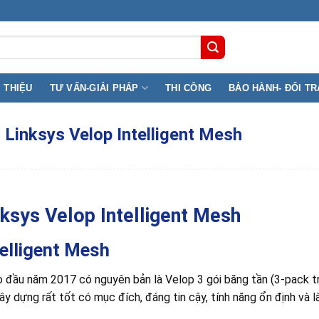
Lê Đai Hành, Phường Phú Thọ ( F11, Q11) TP.HCM
I THIỆU
TƯ VẤN-GIẢI PHÁP
THI CÔNG
BẢO HÀNH- ĐỔI TR
 Linksys Velop Intelligent Mesh
nksys Velop Intelligent Mesh
telligent Mesh
o đầu năm 2017 có nguyên bản là Velop 3 gói băng tần (3-pack t
y dựng rất tốt có mục đích, đáng tin cậy, tính năng ổn định và l