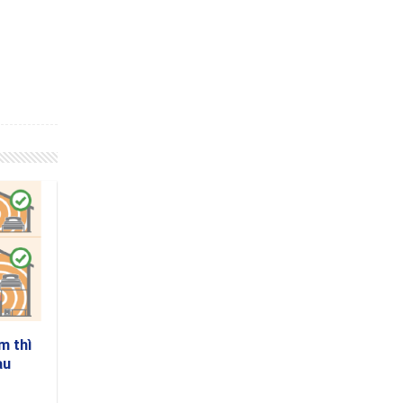
m thì
au