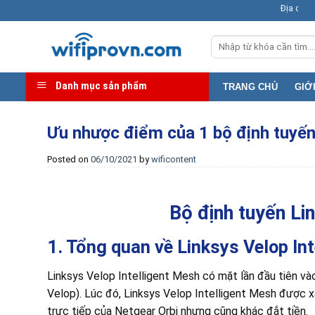
Skip
Địa chỉ kho: 369B 
to
Tìm
content
kiếm:
Danh mục sản phẩm
TRANG CHỦ
GIỚ
Ưu nhược điểm của 1 bộ định tuyến
Posted on
06/10/2021
by
wificontent
Bộ định tuyến Li
1. Tổng quan về Linksys Velop In
Linksys Velop Intelligent Mesh có mặt lần đầu tiên và
Velop). Lúc đó, Linksys Velop Intelligent Mesh được xâ
trực tiếp của Netgear Orbi nhưng cũng khác đắt tiền.