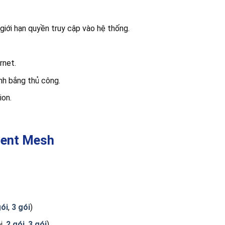
giới hạn quyền truy cập vào hệ thống.
rnet.
nh bắng thủ công.
ion.
igent Mesh
gói
,
3 gói
)
i,
2 gói
,
3 gói
)