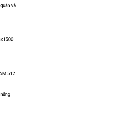
 quán và
 ax1500
RAM 512
 năng