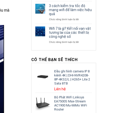
Tốc
Ưu
từ
độ
Điểm
5
3 cách kiểm tra tốc độ
mạng
Nổi
đến
mạng wifi để làm việc hiệu
iều mà
wifi
Bật
16
quả
bị
Của
triệu
chậm
ở
Chức năng bình luận bị tắt
Wifi
thì
3
6E
“ĐỪNG”
cách
Wifi 7 là gì? Kết nối vạn vật
đặt
kiểm
tương lai của các thiết bị
3
tra
công nghệ số
vị
tốc
trí
độ
ở
Chức năng bình luận bị tắt
sau
mạng
Wifi
wifi
7
để
là
làm
gì?
CÓ THỂ BẠN SẼ THÍCH
việc
Kết
hiệu
nối
quả
vạn
Đầu ghi hình camera IP 8
vật
kênh 4K | DHI-NVR4208-
tương
8P-4KS2/L | H265+ Lite 2
lai
Sata 8TB
của
các
Liên hệ
thiết
bị
Bộ Phát WiFi Linksys
công
EA7500S Max-Stream
nghệ
AC1900 Mu-MiMo WiFi
số
Router