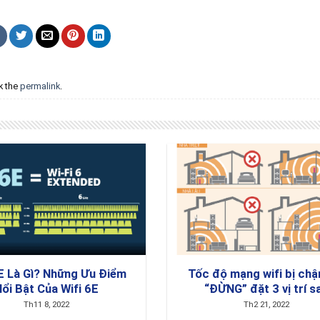
k the
permalink
.
6E Là Gì? Những Ưu Điểm
Tốc độ mạng wifi bị chậ
ổi Bật Của Wifi 6E
“ĐỪNG” đặt 3 vị trí s
Th11 8, 2022
Th2 21, 2022