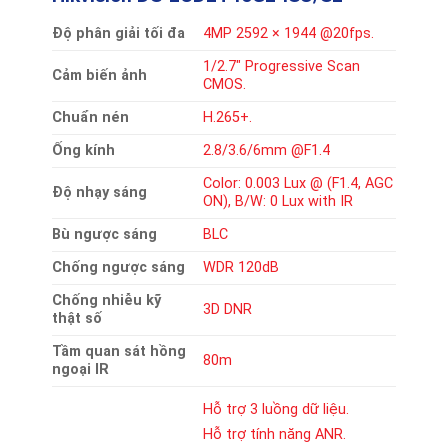
Độ phân giải tối đa
4MP 2592 × 1944 @20fps.
1/2.7″ Progressive Scan
Cảm biến ảnh
CMOS.
Chuẩn nén
H.265+.
Ống kính
2.8/3.6/6mm @F1.4
Color: 0.003 Lux @ (F1.4, AGC
Độ nhạy sáng
ON), B/W: 0 Lux with IR
Bù ngược sáng
BLC
Chống ngược sáng
WDR 120dB
Chống nhiễu kỹ
3D DNR
thật số
Tầm quan sát hồng
80m
ngoại IR
Hỗ trợ 3 luồng dữ liệu.
Hỗ trợ tính năng ANR.