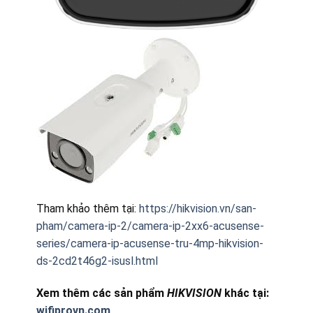
Tham khảo thêm tại:
https://hikvision.vn/san-
pham/camera-ip-2/camera-ip-2xx6-acusense-
series/camera-ip-acusense-tru-4mp-hikvision-
ds-2cd2t46g2-isusl.html
Xem thêm các sản phẩm
HIKVISION
khác tại:
wifiprovn.com