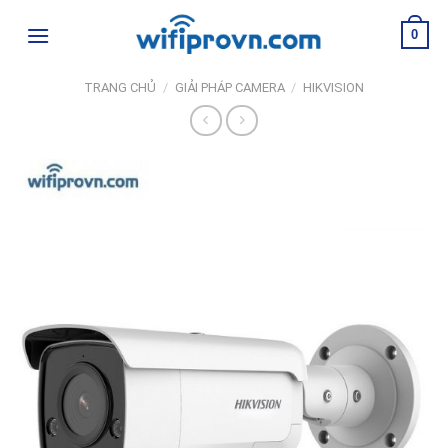
Skip
0
to
content
TRANG CHỦ
/
GIẢI PHÁP CAMERA
/
HIKVISION