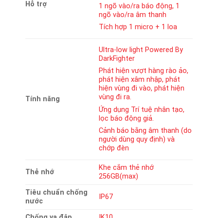
Hỗ trợ
1 ngõ vào/ra báo động, 1
ngõ vào/ra âm thanh
Tích hợp 1 micro + 1 loa
Ultra-low light Powered By
DarkFighter
Phát hiện vượt hàng rào ảo,
phát hiện xâm nhập, phát
hiện vùng đi vào, phát hiện
vùng đi ra.
Tính năng
Ứng dụng Trí tuệ nhân tạo,
lọc báo động giả.
Cảnh báo bằng âm thanh (do
người dùng quy định) và
chớp đèn
Khe cắm thẻ nhớ
Thẻ nhớ
256GB(max)
Tiêu chuẩn chống
IP67
nước
Chống va đập
IK10