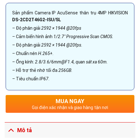
Sản phẩm Camera IP AcuSense thân trụ 4MP HIKVISION
DS-2CD2T46G2-ISU/SL
– Độ phân giải
2592 × 1944 @20fps
– Cảm biến hình ảnh
1/2.7″ Progressive Scan CMOS.
– Độ phân giải
2592 × 1944 @20fps.
– Chuẩn nén
H.265+.
– Ống kính:
2.8/3.6/6mm@F1.4, quan sát xa 60m.
– Hỗ trợ thẻ nhớ tối đa
256GB
.
– Tiêu chuẩn
IP67
.
MUA NGAY
Gọi điện xác nhận và giao hàng tận nơi
Mô tả