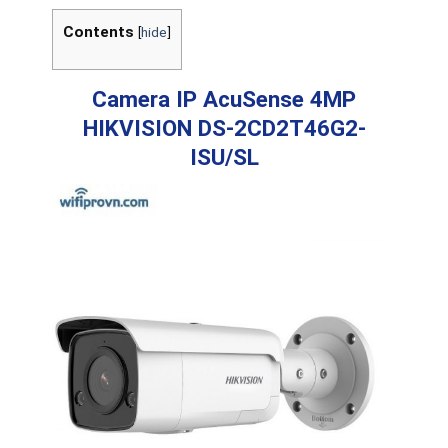
Contents
[
hide
]
Camera IP AcuSense 4MP
HIKVISION DS-2CD2T46G2-
ISU/SL