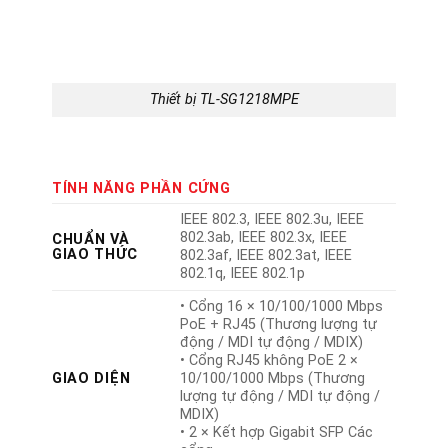
Thiết bị TL-SG1218MPE
TÍNH NĂNG PHẦN CỨNG
IEEE 802.3, IEEE 802.3u, IEEE
802.3ab, IEEE 802.3x, IEEE
CHUẨN VÀ
GIAO THỨC
802.3af, IEEE 802.3at, IEEE
802.1q, IEEE 802.1p
• Cổng 16 × 10/100/1000 Mbps
PoE + RJ45 (Thương lượng tự
động / MDI tự động / MDIX)
• Cổng RJ45 không PoE 2 ×
GIAO DIỆN
10/100/1000 Mbps (Thương
lượng tự động / MDI tự động /
MDIX)
• 2 × Kết hợp Gigabit SFP Các