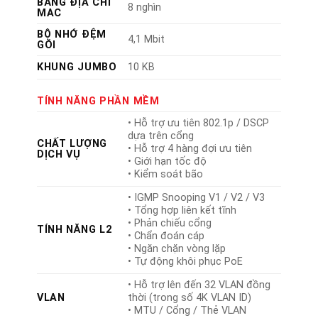
BẢNG ĐỊA CHỈ
8 nghìn
MAC
BỘ NHỚ ĐỆM
4,1 Mbit
GÓI
KHUNG JUMBO
10 KB
TÍNH NĂNG PHẦN MỀM
• Hỗ trợ ưu tiên 802.1p / DSCP
dựa trên cổng
CHẤT LƯỢNG
• Hỗ trợ 4 hàng đợi ưu tiên
DỊCH VỤ
• Giới hạn tốc độ
• Kiểm soát bão
• IGMP Snooping V1 / V2 / V3
• Tổng hợp liên kết tĩnh
• Phản chiếu cổng
TÍNH NĂNG L2
• Chẩn đoán cáp
• Ngăn chặn vòng lặp
• Tự động khôi phục PoE
• Hỗ trợ lên đến 32 VLAN đồng
VLAN
thời (trong số 4K VLAN ID)
• MTU / Cổng / Thẻ VLAN