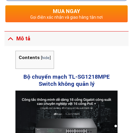
MUA NGAY
Gọi điện xác nhận và giao hàng tận nơi
Mô tả
Contents
[
hide
]
Bộ chuyển mạch TL-SG1218MPE
Switch không quản lý