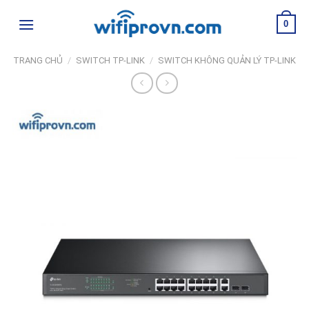
Skip
0
to
content
TRANG CHỦ
/
SWITCH TP-LINK
/
SWITCH KHÔNG QUẢN LÝ TP-LINK