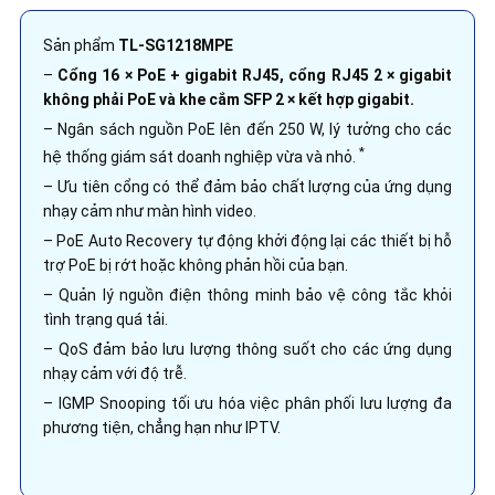
Sản phẩm
TL-SG1218MPE
–
Cổng 16 × PoE + gigabit RJ45, cổng RJ45 2 × gigabit
không phải PoE và khe cắm SFP 2 × kết hợp gigabit.
– Ngân sách nguồn PoE lên đến 250 W, lý tưởng cho các
*
hệ thống giám sát doanh nghiệp vừa và nhỏ.
– Ưu tiên cổng có thể đảm bảo chất lượng của ứng dụng
nhạy cảm như màn hình video.
– PoE Auto Recovery tự động khởi động lại các thiết bị hỗ
trợ PoE bị rớt hoặc không phản hồi của bạn.
– Quản lý nguồn điện thông minh bảo vệ công tắc khỏi
tình trạng quá tải.
– QoS đảm bảo lưu lượng thông suốt cho các ứng dụng
nhạy cảm với độ trễ.
– IGMP Snooping tối ưu hóa việc phân phối lưu lượng đa
phương tiện, chẳng hạn như IPTV.