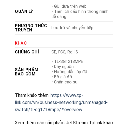
• GUI dựa trên web
QUẢN LÝ
• Tiện ích cấu hình thông minh
dễ dàng
PHƯƠNG THỨC
Lưu trữ và chuyển tiếp
TRUYỀN
KHÁC
CHỨNG CHỈ
CE, FCC, RoHS
• TL-SG1218MPE
• Dây nguồn
SẢN PHẨM
• Hướng dẫn lắp đặt
BAO GỒM
• Bộ giá đỡ
• Chân cao su
Tham khảo thêm:
https://www.tp-
link.com/vn/business-networking/unmanaged-
switch/tl-sg1218mpe/#overview
Xem thêm các sản phẩm JetStream TpLink khác