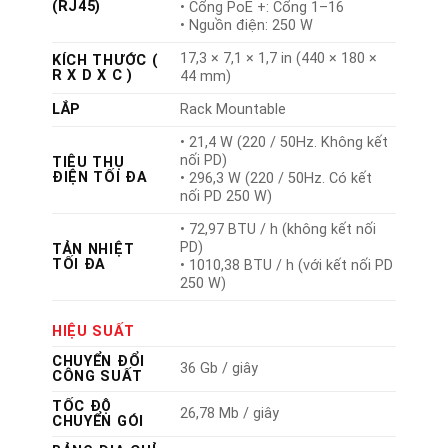
(RJ45)
• Cổng PoE +: Cổng 1–16
• Nguồn điện: 250 W
17,3 × 7,1 × 1,7 in (440 × 180 ×
KÍCH THƯỚC (
R X D X C )
44 mm)
LẮP
Rack Mountable
• 21,4 W (220 / 50Hz. Không kết
nối PD)
TIÊU THỤ
ĐIỆN TỐI ĐA
• 296,3 W (220 / 50Hz. Có kết
nối PD 250 W)
• 72,97 BTU / h (không kết nối
PD)
TẢN NHIỆT
TỐI ĐA
• 1010,38 BTU / h (với kết nối PD
250 W)
HIỆU SUẤT
CHUYỂN ĐỔI
36 Gb / giây
CÔNG SUẤT
TỐC ĐỘ
26,78 Mb / giây
CHUYỂN GÓI