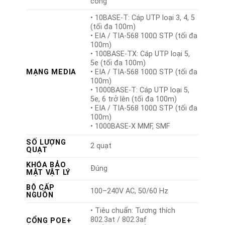
cổng
• 10BASE-T: Cáp UTP loại 3, 4, 5
(tối đa 100m)
• EIA / TIA-568 100Ω STP (tối đa
100m)
• 100BASE-TX: Cáp UTP loại 5,
5e (tối đa 100m)
MẠNG MEDIA
• EIA / TIA-568 100Ω STP (tối đa
100m)
• 1000BASE-T: Cáp UTP loại 5,
5e, 6 trở lên (tối đa 100m)
• EIA / TIA-568 100Ω STP (tối đa
100m)
• 1000BASE-X MMF, SMF
SỐ LƯỢNG
2 quạt
QUẠT
KHÓA BẢO
Đúng
MẬT VẬT LÝ
BỘ CẤP
100–240V AC, 50/60 Hz
NGUỒN
• Tiêu chuẩn: Tương thích
802.3at / 802.3af
CỔNG POE+