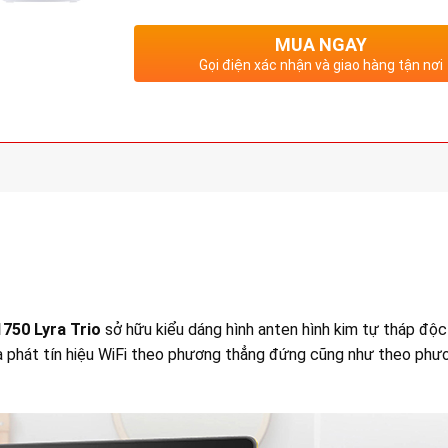
MUA NGAY
Gọi điện xác nhận và giao hàng tận nơi
750 Lyra Trio
sở hữu kiểu dáng hình anten hình kim tự tháp độc
à phát tín hiệu WiFi theo phương thẳng đứng cũng như theo phươ