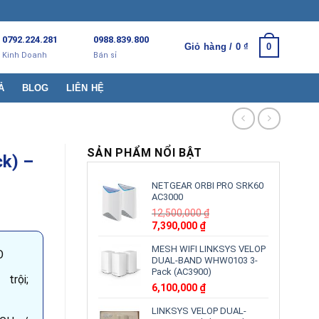
0792.224.281
0988.839.800
Giỏ hàng /
0
₫
0
Kinh Doanh
Bán sỉ
Ả
BLOG
LIÊN HỆ
SẢN PHẨM NỔI BẬT
ck) –
NETGEAR ORBI PRO SRK60
AC3000
12,500,000
₫
Giá
Giá
7,390,000
₫
gốc
hiện
MESH WIFI LINKSYS VELOP
là:
tại
O
DUAL-BAND WHW0103 3-
12,500,000 ₫.
là:
Pack (AC3900)
7,390,000 ₫.
rội;
6,100,000
₫
LINKSYS VELOP DUAL-