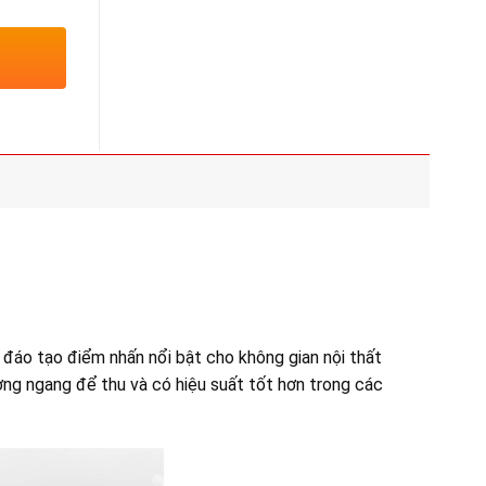
Điểm
5
Nổi
đến
Bật
16
Của
triệu
Wifi
6E
 đáo tạo điểm nhấn nổi bật cho không gian nội thất
ng ngang để thu và có hiệu suất tốt hơn trong các