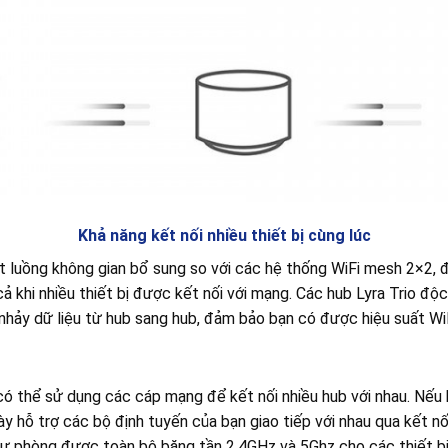
Khả năng kết nối nhiều thiết bị cùng lúc
 luồng không gian bổ sung so với các hệ thống WiFi mesh 2×2, đi
cả khi nhiều thiết bị được kết nối với mạng. Các hub Lyra Trio độ
 nhảy dữ liệu từ hub sang hub, đảm bảo bạn có được hiệu suất Wi
n có thể sử dụng các cáp mạng để kết nối nhiều hub với nhau. Nế
y hỗ trợ các bộ định tuyến của bạn giao tiếp với nhau qua kết nố
 dự phòng được toàn bộ băng tần 2.4GHz và 5Ghz cho các thiết bị