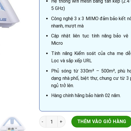
Hệ thống wifi mesh băng tần kép (2.4
5 GHz)
Công nghệ 3 x 3 MIMO đảm bảo kết nố
nhanh, mượt mà
Cập nhật liên tục tính năng bảo vệ
Micro
Tính năng Kiểm soát của cha mẹ dễ
Lọc và sắp xếp URL
Phủ sóng từ 330m² – 500m², phù hợ
dạng nhà phố, biệt thự, chung cư từ 3
ngủ trở lên.
Hàng chính hãng bảo hành 02 năm.
Asus AC1750 Lyra Trio (3pack) - MESH Wifi s
THÊM VÀO GIỎ HÀNG