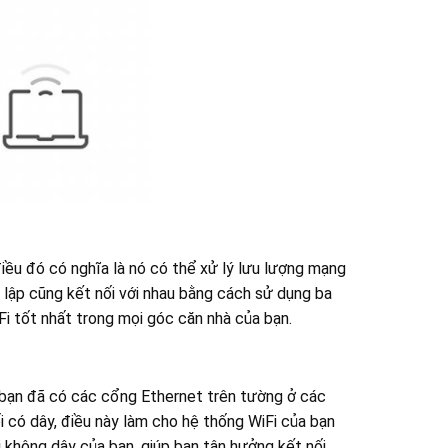
ều đó có nghĩa là nó có thể xử lý lưu lượng mạng
c lập cũng kết nối với nhau bằng cách sử dụng ba
Fi tốt nhất trong mọi góc căn nhà của bạn.
u bạn đã có các cổng Ethernet trên tường ở các
i có dây, điều này làm cho hệ thống WiFi của bạn
 không dây của bạn, giúp bạn tận hưởng kết nối