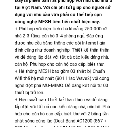
Đây là phiên bản rất phù hợp với nhu cầu nhà ở
tại Việt Nam. Với chi phí tốtgiúp cho người sử
dụng với nhu cầu vừa phải có thể tiếp cận
công nghệ MESH tiên tiến nhất hiện nay.
+ Phù hợp với diện tích nhà khoảng 250-300m2,
nhà 2-3 tầng, căn hộ 3-4 phòng ngủ. Đáp ứng
được nhu cầu băng thông các gói Internet gia
đình cũng như doanh nghiệp. Thiết kế thân thiện
và dễ dàng lắp đặt với tất cả các kiểu dáng nhà,
căn hộ. Phù hợp cho căn hộ cao cấp, biệt thự.
+ Hệ thống MESH bao gồm 03 thiết bị. Chuẩn
Wifi thế hệ mới nhất (801.11ac Wave2) với công
nghệ đột phá MU-MIMO. Dễ dàng kết nối từ 03
thiết bị trở lên.
+ Hiệu suất cao Thiết kế thân thiện và dễ dàng
lắp đặt với tất cả các kiểu dáng nhà, căn hộ. Phù
hợp cho căn hộ cao cấp, biệt thự.với 2 băng tần
phát sóng cùng lúc (Dual-Band AC1200 (867 +