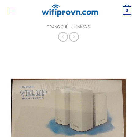
Skip
0
to
content
TRANG CHỦ
/
LINKSYS