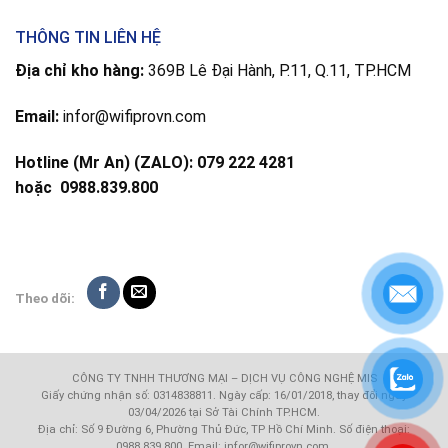
THÔNG TIN LIÊN HỆ
Địa chỉ kho hàng:
369B Lê Đại Hành, P.11, Q.11, TP.HCM
Email:
infor@wifiprovn.com
Hotline (Mr An) (ZALO): 079 222 4281
hoặc
0988.839.800
Theo dõi:
CÔNG TY TNHH THƯƠNG MẠI – DỊCH VỤ CÔNG NGHỆ MIS
Giấy chứng nhận số: 0314838811. Ngày cấp: 16/01/2018, thay đổi ngày
03/04/2026 tại Sở Tài Chính TP.HCM.
Địa chỉ: Số 9 Đường 6, Phường Thủ Đức, TP Hồ Chí Minh. Số điện thoại:
0988.839.800. Email: infor@wifiprovn.com.