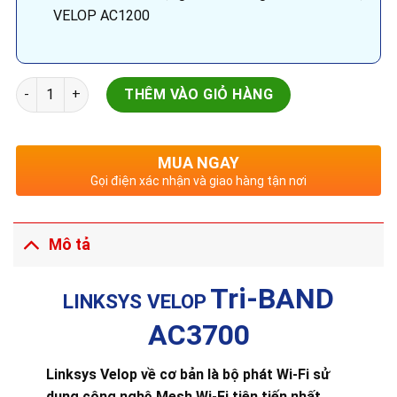
VELOP AC1200
LINKSYS VELOP DUAL-BAND 3-Pack (AC3700) số lượng
THÊM VÀO GIỎ HÀNG
MUA NGAY
Gọi điện xác nhận và giao hàng tận nơi
Mô tả
Tri-BAND
LINKSYS VELOP
AC3700
Linksys Velop về cơ bản là bộ phát Wi-Fi sử
dụng công nghệ Mesh Wi-Fi tiên tiến nhất