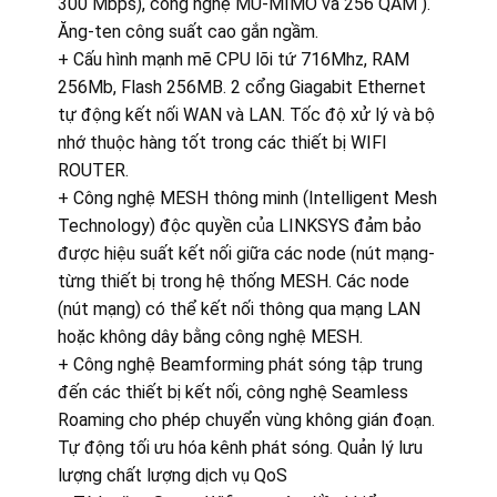
300 Mbps), công nghệ MU-MIMO và 256 QAM ).
Ăng-ten công suất cao gắn ngầm.
+ Cấu hình mạnh mẽ CPU lõi tứ 716Mhz, RAM
256Mb, Flash 256MB. 2 cổng Giagabit Ethernet
tự động kết nối WAN và LAN. Tốc độ xử lý và bộ
nhớ thuộc hàng tốt trong các thiết bị WIFI
ROUTER.
+ Công nghệ MESH thông minh (Intelligent Mesh
Technology) độc quyền của LINKSYS đảm bảo
được hiệu suất kết nối giữa các node (nút mạng-
từng thiết bị trong hệ thống MESH. Các node
(nút mạng) có thể kết nối thông qua mạng LAN
hoặc không dây bằng công nghệ MESH.
+ Công nghệ Beamforming phát sóng tập trung
đến các thiết bị kết nối, công nghệ Seamless
Roaming cho phép chuyển vùng không gián đoạn.
Tự động tối ưu hóa kênh phát sóng. Quản lý lưu
lượng chất lượng dịch vụ QoS