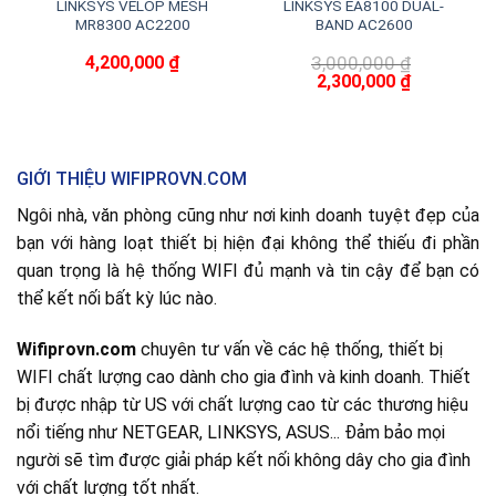
LINKSYS VELOP MESH
LINKSYS EA8100 DUAL-
MR8300 AC2200
BAND AC2600
4,200,000
₫
3,000,000
₫
Giá
Giá
2,300,000
₫
gốc
hiện
là:
tại
3,000,000 ₫.
là:
2,300,000 ₫
GIỚI THIỆU WIFIPROVN.COM
Ngôi nhà, văn phòng cũng như nơi kinh doanh tuyệt đẹp của
bạn với hàng loạt thiết bị hiện đại không thể thiếu đi phần
quan trọng là hệ thống WIFI đủ mạnh và tin cậy để bạn có
thể kết nối bất kỳ lúc nào.
Wifiprovn.com
chuyên tư vấn về các hệ thống, thiết bị
WIFI chất lượng cao dành cho gia đình và kinh doanh. Thiết
bị được nhập từ US với chất lượng cao từ các thương hiệu
nổi tiếng như NETGEAR, LINKSYS, ASUS... Đảm bảo mọi
người sẽ tìm được giải pháp kết nối không dây cho gia đình
với chất lượng tốt nhất.