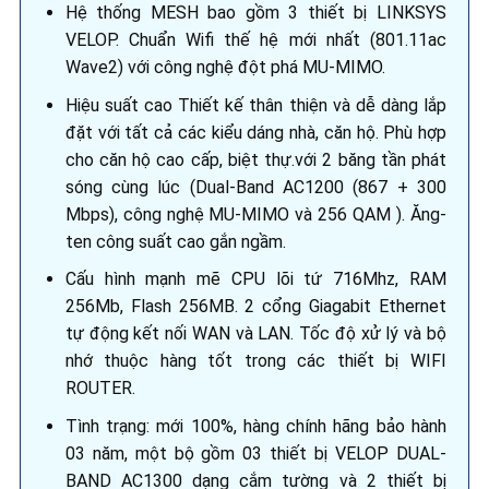
Hệ thống MESH bao gồm 3 thiết bị LINKSYS
VELOP. Chuẩn Wifi thế hệ mới nhất (801.11ac
Wave2) với công nghệ đột phá MU-MIMO.
Hiệu suất cao Thiết kế thân thiện và dễ dàng lắp
đặt với tất cả các kiểu dáng nhà, căn hộ. Phù hợp
cho căn hộ cao cấp, biệt thự.với 2 băng tần phát
sóng cùng lúc (Dual-Band AC1200 (867 + 300
Mbps), công nghệ MU-MIMO và 256 QAM ). Ăng-
ten công suất cao gắn ngầm.
Cấu hình mạnh mẽ CPU lõi tứ 716Mhz, RAM
256Mb, Flash 256MB. 2 cổng Giagabit Ethernet
tự động kết nối WAN và LAN. Tốc độ xử lý và bộ
nhớ thuộc hàng tốt trong các thiết bị WIFI
ROUTER.
Tình trạng: mới 100%, hàng chính hãng bảo hành
03 năm, một bộ gồm 03 thiết bị VELOP DUAL-
BAND AC1300 dạng cắm tường và 2 thiết bị