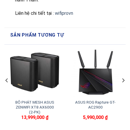
Liên hệ chi tiết tại :
wifiprovn
SẢN PHẨM TƯƠNG TỰ
BỘ PHÁT MESH ASUS
ASUS ROG Rapture GT-
ZENWIFI XT8 AX6000
AC2900
(2-PK)
13,999,000
₫
5,990,000
₫