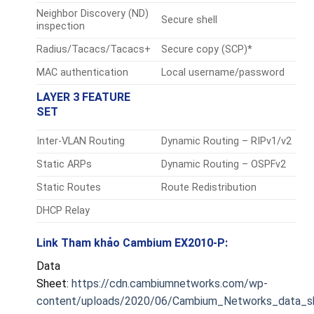
Neighbor Discovery (ND)
Secure shell
inspection
Radius/Tacacs/Tacacs+
Secure copy (SCP)*
MAC authentication
Local username/password
LAYER 3 FEATURE
SET
Inter-VLAN Routing
Dynamic Routing – RIPv1/v2
Static ARPs
Dynamic Routing – OSPFv2
Static Routes
Route Redistribution
DHCP Relay
Link Tham khảo Cambium EX2010-P:
Data
Sheet:
https://cdn.cambiumnetworks.com/wp-
content/uploads/2020/06/Cambium_Networks_data_sh