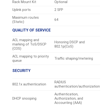
Rack Mount Kit
Optional
Uplink ports
2 SFP
Maximum routes
64
(Static)
QUALITY OF SERVICE
ACL mapping and
Honoring DSCP and
marking of ToS/DSCP
802.1p(CoS)
(COS)
ACL mapping to priority
Traffic shaping/metering
queue
SECURITY
RADIUS
802.1x authentication
authentication/authorization
Authentication,
DHCP snooping
Authorization, and
Accounting (AAA)