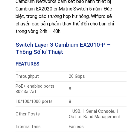
Cambium Networks cam kết bảo hành thiết bị
Cambium EX2020 cnMatrix Switch 5 năm. Đặc
biệt, trong các trường hợp hư hỏng, Wifipro sẽ
chuyển các sản phẩm thay thế đến cho bạn chỉ
trong vòng 24h – 48h.
Switch Layer 3
Cambium EX2010-P
–
Thông Số kĩ Thuật
FEATURES
Throughput
20 Gbps
PoE+ enabled ports
8
802.3af/at
10/100/1000 ports
8
1 USB, 1 Serial Console, 1
Other Posts
Out-of-Band Management
Internal fans
Fanless