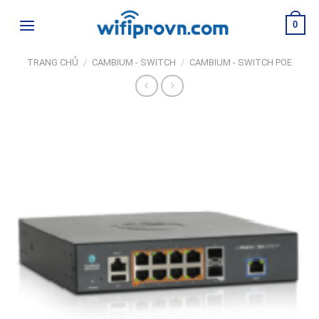
Skip
0
to
content
TRANG CHỦ
/
CAMBIUM - SWITCH
/
CAMBIUM - SWITCH POE