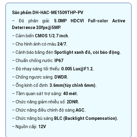
Sản phẩm DH-HAC-ME1509THP-PV
– Độ phân giải:
5.0MP HDCVI Full-color Active
Deterrence 20
fps@5MP.
– Cảm biến
CMOS 1/2.7 inch.
– Cho hình ảnh có màu
24/7.
– Cảnh báo bằng đèn
Spotlight xanh đỏ, còi báo động.
– Chuẩn chống nước:
IP67
– Độ nhạy sáng tối thiểu:
0.005 Lux@F1.2.
– Chống ngược sáng:
DWDR.
– Ống kính cố định:
3.6mm(tùy chỉnh 6mm).
– Tầm quan sát trợ sáng
:
40 mét.
– Chức năng giảm nhiễu số:
2DNR.
– Chức năng điều chỉnh độ sáng
AGC.
– Chức năng bù sáng
BLC (Backlight Compensation).
– Nguồn cấp:
12V