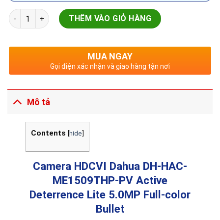
Camera HDCVI Dahua | DH-HAC-ME1509THP-PV | Active Deterre
THÊM VÀO GIỎ HÀNG
MUA NGAY
Gọi điện xác nhận và giao hàng tận nơi
Mô tả
Contents
[
hide
]
Camera HDCVI Dahua DH-HAC-
ME1509THP-PV Active
Deterrence Lite 5.0MP Full-color
Bullet