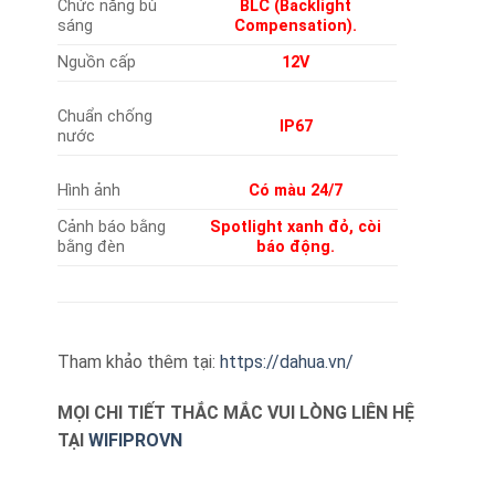
Chức năng bù
BLC (Backlight
sáng
Compensation).
Nguồn cấp
12V
Chuẩn chống
IP67
nước
Hình ảnh
Có màu
24/7
Cảnh báo bằng
Spotlight xanh đỏ, còi
bằng đèn
báo động.
Tham khảo thêm tại:
https://dahua.vn/
MỌI CHI TIẾT THẮC MẮC VUI LÒNG LIÊN HỆ
TẠI
WIFIPROVN