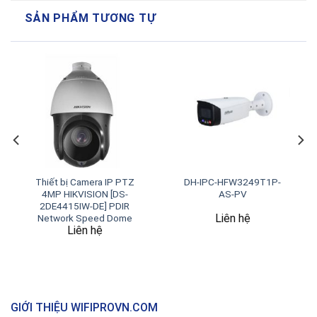
SẢN PHẨM TƯƠNG TỰ
Thiết bị Camera IP PTZ
DH-IPC-HFW3249T1P-
4MP HIKVISION [DS-
AS-PV
2DE4415IW-DE] PDIR
Liên hệ
Network Speed Dome
Liên hệ
GIỚI THIỆU WIFIPROVN.COM