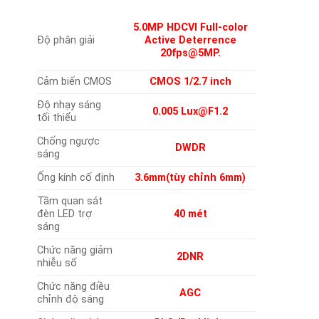
5.0MP HDCVI Full-color
Độ phân giải
Active Deterrence
20
fps@5MP.
Cảm biến CMOS
CMOS 1/2.7 inch
Độ nhạy sáng
0.005 Lux@F1.2
tối thiểu
Chống ngược
DWDR
sáng
Ống kính cố định
3.6mm(tùy chỉnh 6mm)
Tầm quan sát
đèn LED trợ
40 mét
sáng
Chức năng giảm
2DNR
nhiễu số
Chức năng điều
AGC
chỉnh độ sáng