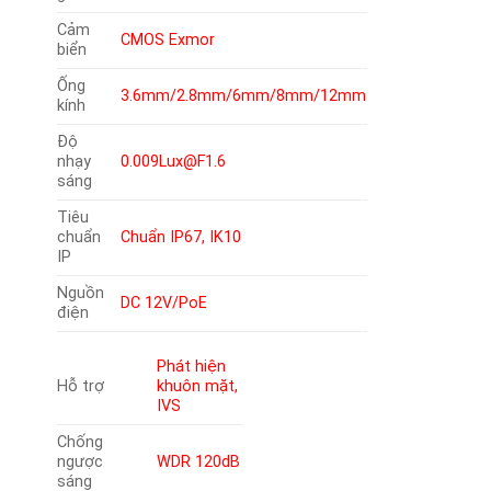
Cảm
CMOS Exmor
biển
Ống
3.6mm/2.8mm/6mm/8mm/12mm
kính
Độ
nhạy
0.009Lux@F1.6
sáng
Tiêu
chuẩn
Chuẩn IP67, IK10
IP
Nguồn
DC 12V/PoE
điện
Phát hiện
Hỗ trợ
khuôn mặt,
IVS
Chống
ngược
WDR 120dB
sáng