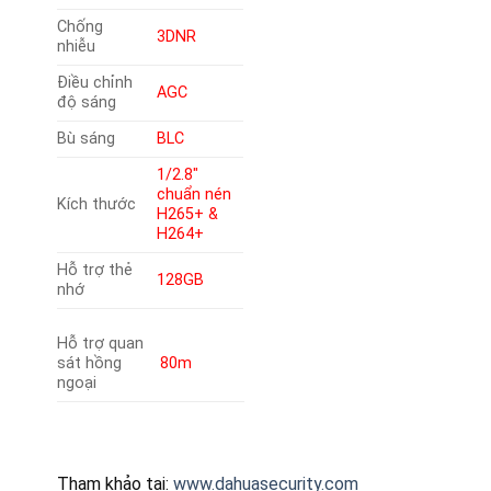
Chống
3DNR
nhiễu
Điều chỉnh
AGC
độ sáng
Bù sáng
BLC
1/2.8″
chuẩn nén
Kích thước
H265+ &
H264+
Hỗ trợ thẻ
128GB
nhớ
Hỗ trợ quan
sát hồng
80m
ngoại
Tham khảo tại:
www.dahuasecurity.com