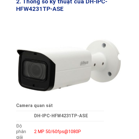
2. Thông số kỹ thuật của DH-IPC-
HFW4231TP-ASE
Camera quan sát
DH-IPC-HFW4231TP-ASE
Độ
phân
2 MP 50/60fps@1080P
giải