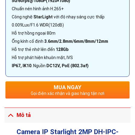
50/60fps@1080P(1920×1080)
Chuẩn nén hình ảnh H.265+
Công nghệ
StarLight
với độ nhạy sáng cực thấp
0.009Lux/F1.6 WDR(120dB)
Hỗ trợ hồng ngoại 80m
Ống kính cố định
3.6mm/2.8mm/6mm/8mm/12mm
Hỗ trợ thẻ nhớ lên đến
128Gb
Hỗ trợ phát hiện khuôn mặt, IVS
IP67, IK10
. Nguồn
DC12V, PoE (802.3af)
MUA NGAY
Gọi điện xác nhận và giao hàng tận nơi
Mô tả
Camera IP Starlight 2MP DH-IPC-