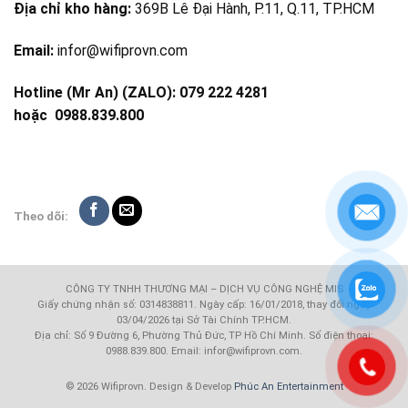
Địa chỉ kho hàng:
369B Lê Đại Hành, P.11, Q.11, TP.HCM
Email:
infor@wifiprovn.com
Hotline (Mr An) (ZALO): 079 222 4281
hoặc
0988.839.800
Theo dõi:
CÔNG TY TNHH THƯƠNG MẠI – DỊCH VỤ CÔNG NGHỆ MIS
Giấy chứng nhận số: 0314838811. Ngày cấp: 16/01/2018, thay đổi ngày
03/04/2026 tại Sở Tài Chính TP.HCM.
Địa chỉ: Số 9 Đường 6, Phường Thủ Đức, TP Hồ Chí Minh. Số điện thoại:
0988.839.800. Email: infor@wifiprovn.com.
© 2026 Wifiprovn. Design & Develop
Phúc An Entertainment