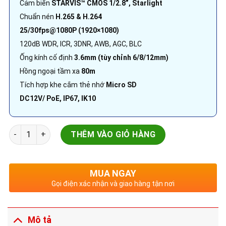
Cảm biến
STARVIS™ CMOS 1/2.8”, Starlight
Chuẩn nén
H.265 & H.264
25/30fps@1080P (1920×1080)
120dB WDR, ICR, 3DNR, AWB, AGC, BLC
Ống kính cố định
3.6mm (tùy chỉnh 6/8/12mm)
Hồng ngoại tầm xa
80m
Tích hợp khe cắm thẻ nhớ
Micro SD
DC12V/ PoE, IP67, IK10
Camera IP Hồng Ngoại 2.0MP | DH-IPC-HFW4231TP-S-S4 | Lite
THÊM VÀO GIỎ HÀNG
MUA NGAY
Gọi điện xác nhận và giao hàng tận nơi
Mô tả