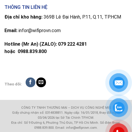
THÔNG TIN LIÊN HỆ
Địa chỉ kho hàng:
369B Lê Đại Hành, P.11, Q.11, TP.HCM
Email:
infor@wifiprovn.com
Hotline (Mr An) (ZALO): 079 222 4281
hoặc
0988.839.800
Theo dõi:
CÔNG TY TNHH THƯƠNG MẠI – DỊCH VỤ CÔNG NGHỆ MIS
Giấy chứng nhận số: 0314838811. Ngày cấp: 16/01/2018, thay đổi ngày
03/04/2026 tại Sở Tài Chính TP.HCM.
Địa chỉ: Số 9 Đường 6, Phường Thủ Đức, TP Hồ Chí Minh. Số điện thoại:
0988.839.800. Email: infor@wifiprovn.com.