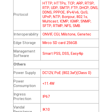
HTTP; HTTPs; TCP; ARP; RTSP;
RTP; UDP; SMTP; FTP; DHCP; DNS;
DDNS; PPPOE; IPv4/v6; QoS;
Protocol
UPnP; NTP; Bonjour; 802.1x;
Multicast; ICMP; IGMP; SNMP;
SFTP; RTMP; NFS; SMB
Interoperability
ONVIF, CGI, Milstone, Genetec
Edge Storage
Mirco SD card 256GB
Management
Smart PSS, DSS, Easy4ip
Software
Others
Power Supply
DC12V, PoE (802.3af)(Class 0)
Power
<11.4W
Consumption
Ingress
IP67
Protection
Vandal
IK10
Resistance