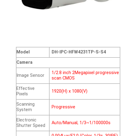
Model
DH-IPC-HFW4231TP-S-S4
Camera
1/2.8 inch 2Megapixel progressive
Image Sensor
scan CMOS
Effective
1920(H) x 1080(V)
Pixels
Scanning
Progressive
System
Electronic
Auto/Manual, 1/3~1/100000s
Shutter Speed
0.004Lux/F2.0 (Color, 1/3s, 30IRE)