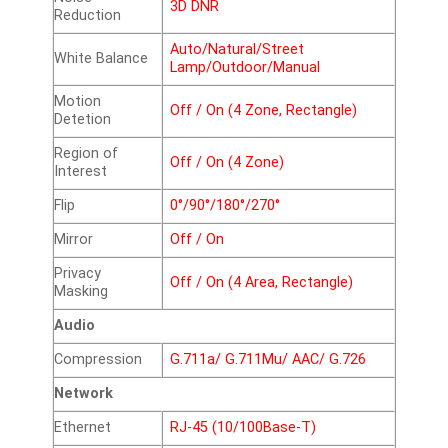
3D DNR
Reduction
Auto/Natural/Street
White Balance
Lamp/Outdoor/Manual
Motion
Off / On (4 Zone, Rectangle)
Detetion
Region of
Off / On (4 Zone)
Interest
Flip
0°/90°/180°/270°
Mirror
Off / On
Privacy
Off / On (4 Area, Rectangle)
Masking
Audio
Compression
G.711a/ G.711Mu/ AAC/ G.726
Network
Ethernet
RJ-45 (10/100Base-T)