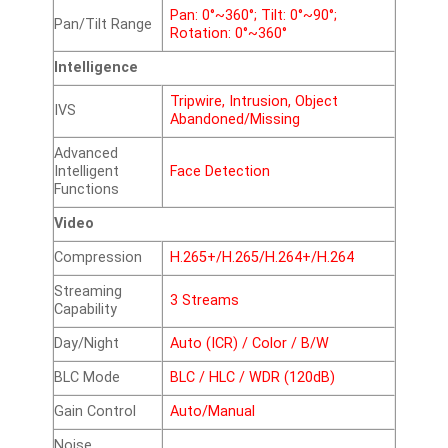
Pan: 0
°
~360
°
; Tilt: 0
°
~90
°
;
Pan/Tilt Range
Rotation: 0
°
~360
°
Intelligence
Tripwire, Intrusion, Object
IVS
Abandoned/Missing
Advanced
Intelligent
Face Detection
Functions
Video
Compression
H.265+/H.265/H.264+/H.264
Streaming
3 Streams
Capability
Day/Night
Auto (ICR) / Color / B/W
BLC Mode
BLC / HLC / WDR (120dB)
Gain Control
Auto/Manual
Noise