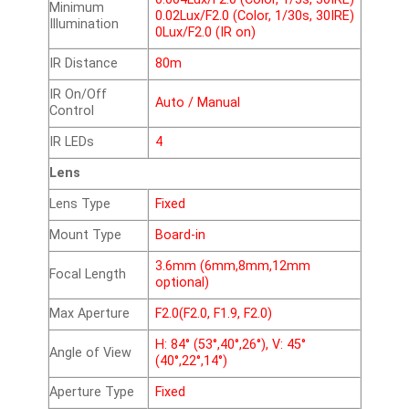
Minimum
0.02Lux/F2.0 (Color, 1/30s, 30IRE)
Illumination
0Lux/F2.0 (IR on)
IR Distance
80m
IR On/Off
Auto / Manual
Control
IR LEDs
4
Lens
Lens Type
Fixed
Mount Type
Board-in
3.6mm (6mm,8mm,12mm
Focal Length
optional)
Max Aperture
F2.0(F2.0, F1.9, F2.0)
H: 84° (53°,40°,26°), V: 45°
Angle of View
(40°,22°,14°)
Aperture Type
Fixed