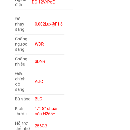
DC 12V/PoE
điện
Độ
nhạy
0.002Lux@F1.6
sáng
Chống
ngược
WDR
sáng
Chống
3DNR
nhiễu
Điều
chỉnh
AGC
độ
sáng
Bù sáng
BLC
Kích
1/1.8″ chuẩn
thước
nén H265+
Hỗ trợ
256GB
thẻ nhớ