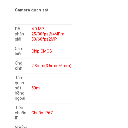
Camera quan sát
Độ
4.0 MP
phân
25/30fps@4MPm
giải
50/60fps2MP
Cảm
Chip CMOS
biển
Ống
2.8mm(3.6mm/6mm)
kính
Tầm
quan
sát
50m
hồng
ngoại
Tiêu
chuẩn
Chuẩn IP67
IP
Nguồn