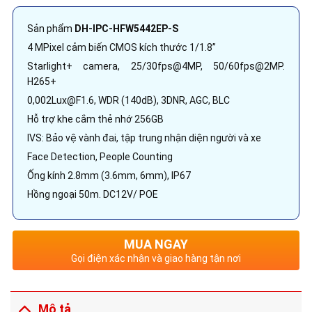
Sản phẩm
DH-IPC-HFW5442EP-S
4 MPixel cảm biến CMOS kích thước 1/1.8”
Starlight+ camera, 25/30fps@4MP, 50/60fps@2MP.
H265+
0,002Lux@F1.6, WDR (140dB), 3DNR, AGC, BLC
Hỗ trợ khe cắm thẻ nhớ 256GB
IVS: Bảo vệ vành đai, tập trung nhận diện người và xe
Face Detection, People Counting
Ống kính 2.8mm (3.6mm, 6mm), IP67
Hồng ngoại 50m. DC12V/ POE
MUA NGAY
Gọi điện xác nhận và giao hàng tận nơi
Mô tả