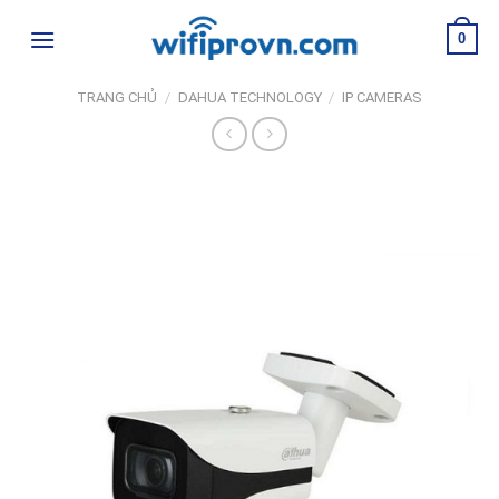
Skip
0
to
content
TRANG CHỦ
/
DAHUA TECHNOLOGY
/
IP CAMERAS