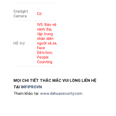
Starlight
Có
Camera
IVS: Bảo vệ
vành đai,
tập trung
nhận diện
Hỗ trợ
người và xe,
Face
Dêtction,
People
Counting
MỌI CHI TIẾT THẮC MẮC VUI LÒNG LIÊN HỆ
TẠI
WIFIPROVN
Tham khảo tại:
www.dahuasecurity.com