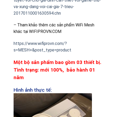
tuyet-voi-cho-gia-dinh-can-thiet-voi-game-thu-
va-xung-dang-voi-cai-gia-7-trieu-
20170110001630594.chn
– Tham khảo thêm các sản phẩm WiFi Mesh
khác tại WIFIPROVN.COM
https://www.wifiprovn.com/?
s=MESH+&post_type=product
Một bộ sản phẩm bao gồm 03 thiết bị.
Tình trạng: mới
100%, bảo hành 01
năm
Hình ảnh thực tế: