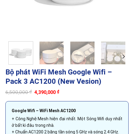
Bộ phát WiFi Mesh Google Wifi –
Pack 3 AC1200 (New Vesion)
Giá
Giá
6,500,000
₫
4,390,000
₫
gốc
hiện
là:
tại
6,500,000 ₫.
là:
4,390,000 ₫.
Google Wifi – WiFi Mesh AC1200
+ Công Nghệ Mesh hiện đại nhất. Một Sóng Wifi duy nhất
ở bất kì đâu trong nhà.
+ Chuẩn AC1200 2 băng tần sóng 5 GHz và sóng 2.4 GHz.