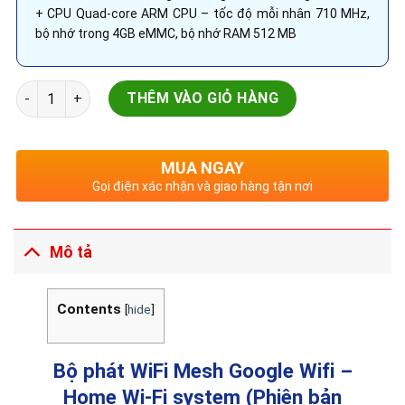
+ CPU Quad-core ARM CPU – tốc độ mỗi nhân 710 MHz,
bộ nhớ trong 4GB eMMC, bộ nhớ RAM 512 MB
Bộ phát WiFi Mesh Google Wifi - Pack 3 AC1200 (New Vesion)
THÊM VÀO GIỎ HÀNG
MUA NGAY
Gọi điện xác nhận và giao hàng tận nơi
Mô tả
Contents
[
hide
]
Bộ phát WiFi Mesh Google Wifi –
Home Wi-Fi system (Phiên bản