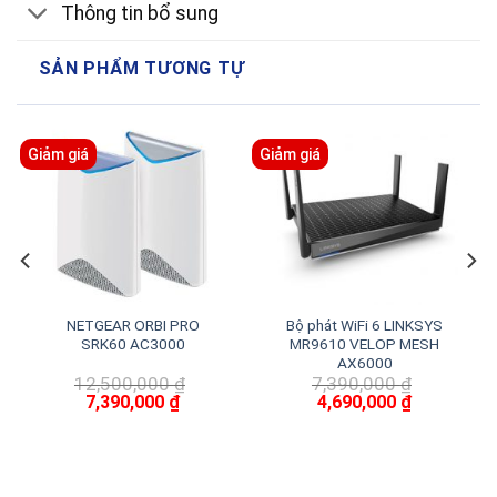
Thông tin bổ sung
SẢN PHẨM TƯƠNG TỰ
Giảm giá
Giảm giá
NETGEAR ORBI PRO
Bộ phát WiFi 6 LINKSYS
SRK60 AC3000
MR9610 VELOP MESH
AX6000
12,500,000
₫
7,390,000
₫
Giá
Giá
Giá
Giá
7,390,000
₫
4,690,000
₫
gốc
hiện
gốc
hiện
là:
tại
là:
tại
12,500,000 ₫.
là:
7,390,000 ₫.
là:
7,390,000 ₫.
4,690,000 ₫