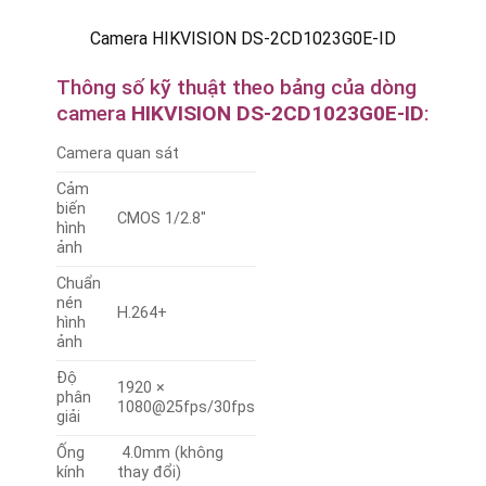
Camera HIKVISION DS-2CD1023G0E-ID
Thông số kỹ thuật theo bảng của dòng
camera
HIKVISION DS-2CD1023G0E-ID
:
Camera quan sát
Cảm
biến
CMOS 1/2.8″
hình
ảnh
Chuẩn
nén
H.264+
hình
ảnh
Độ
1920 ×
phân
1080@25fps/30fps
giải
Ống
4.0mm (không
kính
thay đổi)