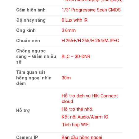
Cảm biến ảnh
1/3″ Progressive Scan CMOS
Độ nhạy sáng
0 Lux with IR
Ống kính
3.6mm
Chuẩn nén
H.265+/H.265/H.264/MJPEG
Chống ngược
sáng – Giảm nhiễu
BLC – 3D-DNR
số
Tầm quan sát
hồng ngoại nhìn
30m
đêm
Hỗ trợ dịch vụ HIK-Connect
cloud.
Hỗ trợ thẻ nhớ.
Hỗ trợ
Kết nối Audio/Alarm IO
Tích hợp WIFI
Camera IP
Bán cầu hồng ngoại