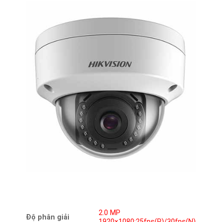
2.0 MP
Độ phân giải
1920×1080:25fps(P)/30fps(N)