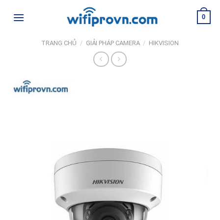
Skip
0
to
content
TRANG CHỦ
/
GIẢI PHÁP CAMERA
/
HIKVISION