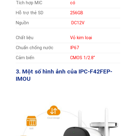
Tích hợp MIC
có
Hỗ trợ thẻ SD
256GB
Nguồn
DC12V
Chất liệu
Vỏ kim loại
Chuẩn chống nước
IP67
Cảm biến
CMOS 1/2.8”
3. Một số hình ản
h của IPC-F42FEP-
IMOU