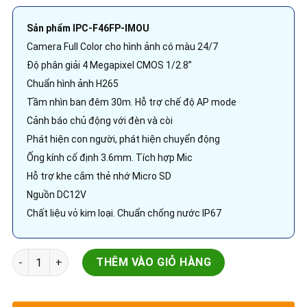
Sản phẩm IPC-F46FP-IMOU
Camera Full Color cho hình ảnh có màu 24/7
Độ phân giải 4 Megapixel CMOS 1/2.8”
Chuẩn hình ảnh H265
Tầm nhìn ban đêm 30m. Hỗ trợ chế độ AP mode
Cảnh báo chủ động với đèn và còi
Phát hiện con người, phát hiện chuyển động
Ống kính cố định 3.6mm. Tích hợp Mic
Hỗ trợ khe cắm thẻ nhớ Micro SD
Nguồn DC12V
Chất liệu vỏ kim loại. Chuẩn chống nước IP67
IP Camera Wifi | IPC-F46FP-IMOU | 4.0MP Bullet Gắn tường Fu
THÊM VÀO GIỎ HÀNG