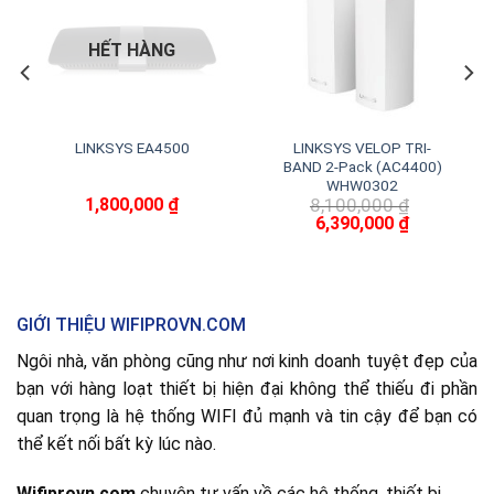
HẾT HÀNG
LINKSYS EA4500
LINKSYS VELOP TRI-
BAND 2-Pack (AC4400)
WHW0302
1,800,000
₫
8,100,000
₫
Giá
Giá
6,390,000
₫
gốc
hiện
là:
tại
8,100,000 ₫.
là:
6,390,000 ₫
GIỚI THIỆU WIFIPROVN.COM
Ngôi nhà, văn phòng cũng như nơi kinh doanh tuyệt đẹp của
bạn với hàng loạt thiết bị hiện đại không thể thiếu đi phần
quan trọng là hệ thống WIFI đủ mạnh và tin cậy để bạn có
thể kết nối bất kỳ lúc nào.
Wifiprovn.com
chuyên tư vấn về các hệ thống, thiết bị