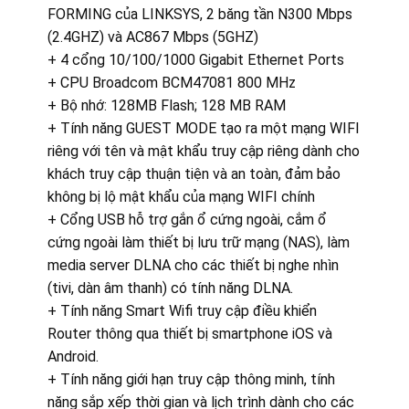
FORMING của LINKSYS, 2 băng tần N300 Mbps
(2.4GHZ) và AC867 Mbps (5GHZ)
+ 4 cổng 10/100/1000 Gigabit Ethernet Ports
+ CPU Broadcom BCM47081 800 MHz
+ Bộ nhớ: 128MB Flash; 128 MB RAM
+ Tính năng GUEST MODE tạo ra một mạng WIFI
riêng với tên và mật khẩu truy cập riêng dành cho
khách truy cập thuận tiện và an toàn, đảm bảo
không bị lộ mật khẩu của mạng WIFI chính
+ Cổng USB hỗ trợ gắn ổ cứng ngoài, cắm ổ
cứng ngoài làm thiết bị lưu trữ mạng (NAS), làm
media server DLNA cho các thiết bị nghe nhìn
(tivi, dàn âm thanh) có tính năng DLNA.
+ Tính năng Smart Wifi truy cập điều khiển
Router thông qua thiết bị smartphone iOS và
Android.
+ Tính năng giới hạn truy cập thông minh, tính
năng sắp xếp thời gian và lịch trình dành cho các