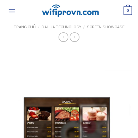
Skip
0
to
content
TRANG CHỦ
/
DAHUA TECHNOLOGY
/
SCREEN SHOWCASE