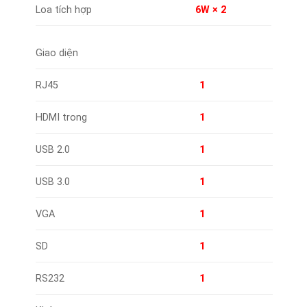
Loa tích hợp
6W × 2
Giao diện
RJ45
1
HDMI trong
1
USB 2.0
1
USB 3.0
1
VGA
1
SD
1
RS232
1