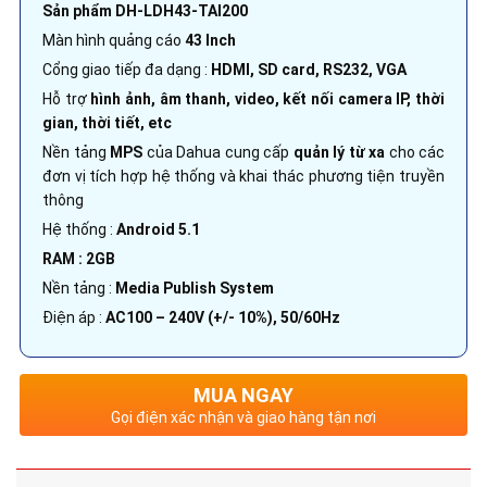
Sản phẩm DH-LDH43-TAI200
Màn hình quảng cáo
43 Inch
Cổng giao tiếp đa dạng :
HDMI, SD card, RS232, VGA
Hỗ trợ
hình ảnh, âm thanh, video, kết nối camera IP, thời
gian, thời tiết, etc
Nền tảng
MPS
của Dahua cung cấp
quản lý từ xa
cho các
đơn vị tích hợp hệ thống và khai thác phương tiện truyền
thông
Hệ thống :
Android 5.1
RAM : 2GB
Nền tảng :
Media Publish System
Điện áp :
AC100 – 240V (+/- 10%), 50/60Hz
MUA NGAY
Gọi điện xác nhận và giao hàng tận nơi