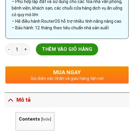
– Phù hợp lắp đặt và sử dụng cho các tòa nhà văn phòng,
bệnh viện, khách sạn, các chuỗi cửa hàng dịch vụ ăn uống
có quy mô lớn
– Hệ điều hành RouterOS hỗ trợ nhiều tính năng nâng cao
– Bảo hành: 12 tháng theo tiêu chuẩn nhà sản xuất
Router Cân Bằng Tải Mikrotik CCR2116-12G-4S+ số lượng
THÊM VÀO GIỎ HÀNG
MUA NGAY
Gọi điện xác nhận và giao hàng tận nơi
Mô tả
Contents
[
hide
]