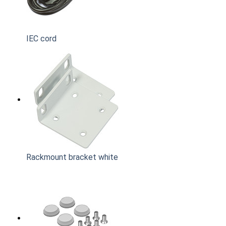
IEC cord
Rackmount bracket white