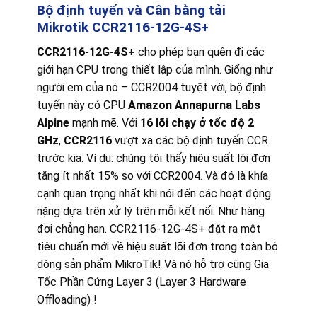
Bộ định tuyến và Cân bằng tải
Mikrotik CCR2116-12G-4S+
CCR2116-12G-4S+
cho phép bạn quên đi các
giới hạn CPU trong thiết lập của mình. Giống như
người em của nó – CCR2004 tuyệt vời, bộ định
tuyến này có CPU
Amazon Annapurna Labs
Alpine
mạnh mẽ. Với
16 lõi chạy ở tốc độ 2
GHz
,
CCR2116
vượt xa các bộ định tuyến CCR
trước kia. Ví dụ: chúng tôi thấy hiệu suất lõi đơn
tăng ít nhất 15% so với CCR2004. Và đó là khía
cạnh quan trọng nhất khi nói đến các hoạt động
nặng dựa trên xử lý trên mỗi kết nối. Như hàng
đợi chẳng hạn. CCR2116-12G-4S+ đặt ra một
tiêu chuẩn mới về hiệu suất lõi đơn trong toàn bộ
dòng sản phẩm MikroTik! Và nó hỗ trợ cũng Gia
Tốc Phần Cứng Layer 3 (Layer 3 Hardware
Offloading) !