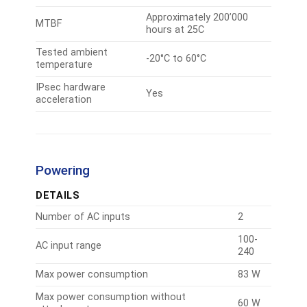
Approximately 200’000
MTBF
hours at 25C
Tested ambient
-20°C to 60°C
temperature
IPsec hardware
Yes
acceleration
Powering
DETAILS
Number of AC inputs
2
100-
AC input range
240
Max power consumption
83 W
Max power consumption without
60 W