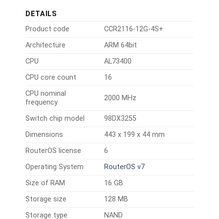
DETAILS
Product code
CCR2116-12G-4S+
Architecture
ARM 64bit
CPU
AL73400
CPU core count
16
CPU nominal
2000 MHz
frequency
Switch chip model
98DX3255
Dimensions
443 x 199 x 44 mm
RouterOS license
6
Operating System
RouterOS v7
Size of RAM
16 GB
Storage size
128 MB
Storage type
NAND