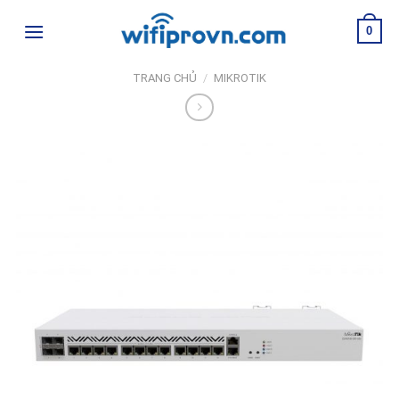
Skip
0
to
content
TRANG CHỦ
/
MIKROTIK