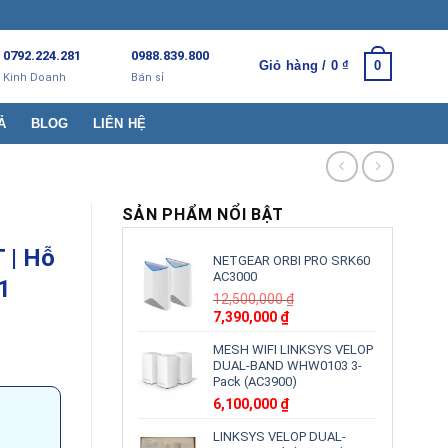
0792.224.281
0988.839.800
Giỏ hàng /
0
₫
0
Kinh Doanh
Bán sỉ
Ả
BLOG
LIÊN HỆ
SẢN PHẨM NỔI BẬT
 | Hỗ
NETGEAR ORBI PRO SRK60
AC3000
1
12,500,000
₫
Giá
Giá
7,390,000
₫
gốc
hiện
MESH WIFI LINKSYS VELOP
là:
tại
DUAL-BAND WHW0103 3-
12,500,000 ₫.
là:
Pack (AC3900)
7,390,000 ₫.
6,100,000
₫
LINKSYS VELOP DUAL-