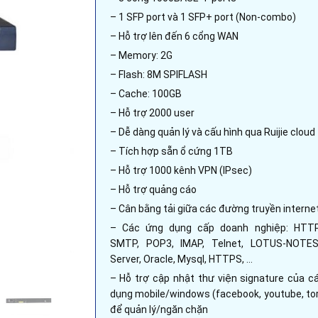
– 1 SFP port và 1 SFP+ port (Non-combo)
– Hỗ trợ lên đến 6 cổng WAN
– Memory: 2G
– Flash: 8M SPIFLASH
– Cache: 100GB
– Hỗ trợ 2000 user
– Dễ dàng quản lý và cấu hình qua Ruijie cloud
– Tích hợp sẵn ổ cứng 1TB
– Hỗ trợ 1000 kênh VPN (IPsec)
– Hỗ trợ quảng cáo
– Cân bằng tải giữa các đường truyền interne
– Các ứng dụng cấp doanh nghiệp: HTTP
SMTP, POP3, IMAP, Telnet, LOTUS-NOTE
Server, Oracle, Mysql, HTTPS, …
– Hỗ trợ cập nhật thư viện signature của c
dụng mobile/windows (facebook, youtube, torr
để quản lý/ngăn chặn