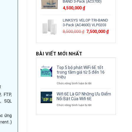
BAND 3-Pack (AC3700)
4,500,000
₫
LINKSYS VELOP TRI-BAND
3-Pack (AC4600) VLP0203
Giá
Giá
8,500,000
₫
7,500,000
₫
gốc
hiện
là:
tại
8,500,000 ₫.
là:
7,500,000 ₫.
BÀI VIẾT MỚI NHẤT
Top 5 bộ phát WiFi 6E tốt
trong tầm giá từ 5 đến 16
triệu
ở
Chức năng bình luận bị tắt
t
Top
5
Wifi 6E Là Gì? Những Ưu Điểm
, FTP,
bộ
Nổi Bật Của Wifi 6E
S, SQL
phát
ở
Chức năng bình luận bị tắt
WiFi
Wifi
6E
6E
tốt
ác ứng
Là
trong
ent..)
Gì?
tầm
Những
giá
Ưu
từ