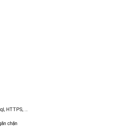
ql, HTTPS, …
găn chặn