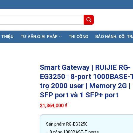
, Q11) TP.HCM
I THIỆU
TƯ VẤN-GIẢI PHÁP
THI CÔNG
BẢO HÀNH- ĐỔI TR
Smart Gateway | RUIJIE RG-
EG3250 | 8-port 1000BASE-T
trợ 2000 user | Memory 2G | 
SFP port và 1 SFP+ port
21,364,000
₫
Sản phẩm RG-EG3250
– 8 cổng 1000BASE-T ports