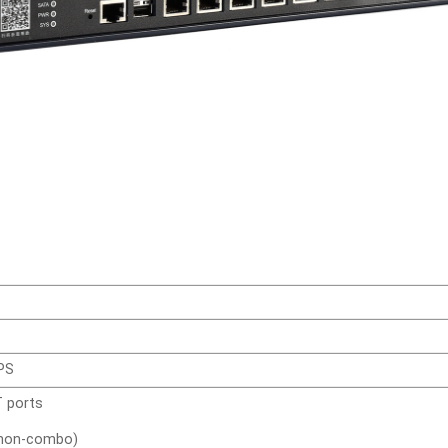
PS
 ports
(non-combo)