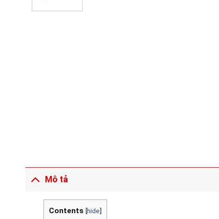
Mô tả
Contents
[
hide
]