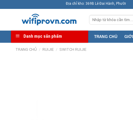
Skip
Địa chỉ kho: 369B Lê Đai Hành, Phường Phú Thọ ( F11
to
Tìm
content
kiếm:
Danh mục sản phẩm
TRANG CHỦ
GIỚ
TRANG CHỦ
/
RUIJIE
/
SWITCH RUIJIE