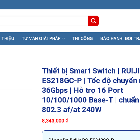
 369B Lê Đai Hành, Phường Phú Thọ ( F11, Q11) TP.HCM
I THIỆU
TƯ VẤN-GIẢI PHÁP
THI CÔNG
BẢO HÀNH- ĐỔI TR
Thiết bị Smart Switch | RUIJ
ES218GC-P | Tốc độ chuyển
36Gbps | Hỗ trợ 16 Port
10/100/1000 Base-T | chuẩn
802.3 af/at 240W
8,343,000
₫