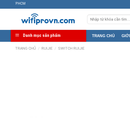
Skip
Địa chỉ kho:
to
Tìm
content
kiếm:
Danh mục sản phẩm
TRANG CHỦ
GIỚ
TRANG CHỦ
/
RUIJIE
/
SWITCH RUIJIE