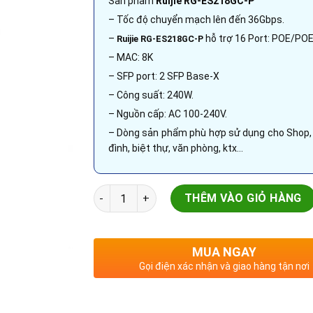
Sản phẩm
Ruijie RG-ES218GC-P
– Tốc độ chuyển mạch lên đến 36Gbps.
–
hỗ trợ 16 Port: POE/POE
Ruijie RG-ES218GC-P
– MAC: 8K
– SFP port: 2 SFP Base-X
– Công suất: 240W.
– Nguồn cấp: AC 100-240V.
– Dòng sản phẩm phù hợp sử dụng cho Shop, 
đình, biệt thự, văn phòng, ktx…
Thiết bị Smart Switch | RUIJIE RG-ES218GC-P
THÊM VÀO GIỎ HÀNG
MUA NGAY
Gọi điện xác nhận và giao hàng tận nơi