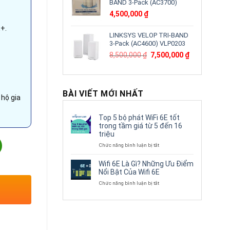
BAND 3-Pack (AC3700)
4,500,000
₫
+.
LINKSYS VELOP TRI-BAND
3-Pack (AC4600) VLP0203
Giá
Giá
8,500,000
₫
7,500,000
₫
gốc
hiện
là:
tại
8,500,000 ₫.
là:
7,500,000 ₫.
BÀI VIẾT MỚI NHẤT
hộ gia
Top 5 bộ phát WiFi 6E tốt
trong tầm giá từ 5 đến 16
triệu
 | Tốc độ chuyển mạch 36Gbps | Hỗ trợ 16 Port 10/100/1000 Base
ở
Chức năng bình luận bị tắt
Top
5
Wifi 6E Là Gì? Những Ưu Điểm
bộ
Nổi Bật Của Wifi 6E
phát
ở
Chức năng bình luận bị tắt
WiFi
Wifi
6E
6E
tốt
Là
trong
Gì?
tầm
Những
giá
Ưu
từ