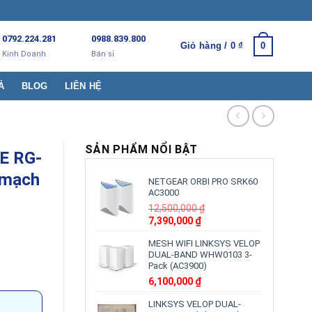
0792.224.281
0988.839.800
Giỏ hàng /
0
₫
0
Kinh Doanh
Bán sỉ
Ả
BLOG
LIÊN HỆ
SẢN PHẨM NỔI BẬT
IE RG-
 mạch
NETGEAR ORBI PRO SRK60
AC3000
12,500,000
₫
Giá
Giá
7,390,000
₫
gốc
hiện
MESH WIFI LINKSYS VELOP
là:
tại
DUAL-BAND WHW0103 3-
12,500,000 ₫.
là:
Pack (AC3900)
7,390,000 ₫.
6,100,000
₫
LINKSYS VELOP DUAL-