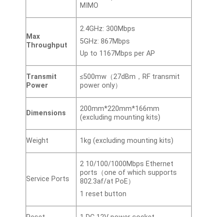
MIMO
2.4GHz: 300Mbps
Max
5GHz: 867Mbps
Throughput
Up to 1167Mbps per AP
Transmit
≤500mw（27dBm，RF transmit
Power
power only）
200mm*220mm*166mm
Dimensions
(excluding mounting kits)
Weight
1kg (excluding mounting kits)
2 10/100/1000Mbps Ethernet
ports（one of which supports
Service Ports
802.3af/at PoE）
1 reset button