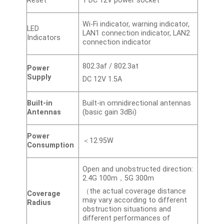
Reset
1 DC 12V power socket
Wi-Fi indicator, warning indicator,
LED
LAN1 connection indicator, LAN2
Indicators
connection indicator
802.3af / 802.3at
Power
Supply
DC 12V 1.5A
Built-in
Built-in omnidirectional antennas
Antennas
(basic gain 3dBi)
Power
＜12.95W
Consumption
Open and unobstructed direction:
2.4G 100m，5G 300m
（the actual coverage distance
Coverage
may vary according to different
Radius
obstruction situations and
different performances of