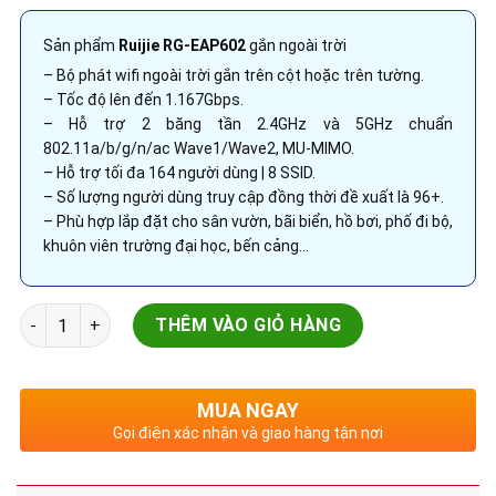
Sản phẩm
Ruijie
RG-EAP602
gắn ngoài trời
– Bộ phát wifi ngoài trời gắn trên cột hoặc trên tường.
– Tốc độ lên đến 1.167Gbps.
– Hỗ trợ 2 băng tần 2.4GHz và 5GHz chuẩn
802.11a/b/g/n/ac Wave1/Wave2, MU-MIMO.
– Hỗ trợ tối đa 164 người dùng | 8 SSID.
– Số lượng người dùng truy cập đồng thời đề xuất là 96+.
– Phù hợp lắp đặt cho sân vườn, bãi biển, hồ bơi, phố đi bộ,
khuôn viên trường đại học, bến cảng…
Access Point gắn ngoài trời | RUIJIE RG-EAP602 | tốc độ 1,1
THÊM VÀO GIỎ HÀNG
MUA NGAY
Gọi điện xác nhận và giao hàng tận nơi