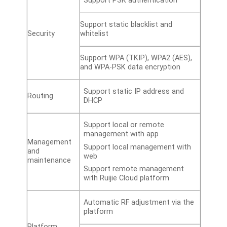
Support PSK authentication
Support static blacklist and
Security
whitelist
Support WPA (TKIP), WPA2 (AES),
and WPA-PSK data encryption
Support static IP address and
Routing
DHCP
Support local or remote
management with app
Management
Support local management with
and
web
maintenance
Support remote management
with Ruijie Cloud platform
Automatic RF adjustment via the
platform
Platform