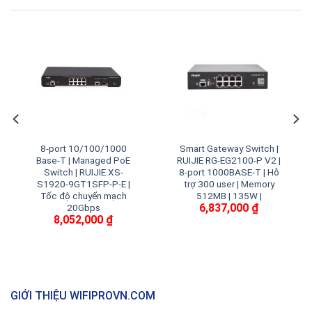
8-port 10/100/1000
Smart Gateway Switch |
Base-T | Managed PoE
RUIJIE RG-EG2100-P V2 |
Switch | RUIJIE XS-
8-port 1000BASE-T | Hỗ
S1920-9GT1SFP-P-E |
trợ 300 user | Memory
Tốc độ chuyển mạch
512MB | 135W |
6,837,000
₫
20Gbps
8,052,000
₫
GIỚI THIỆU WIFIPROVN.COM