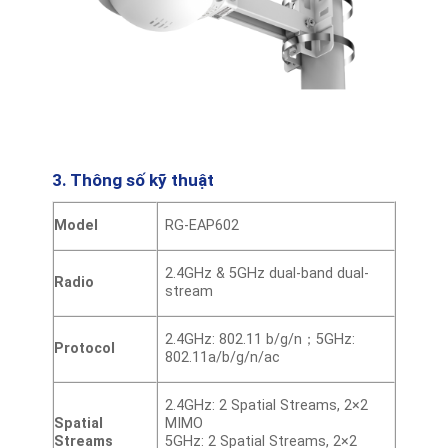
3. Thông số kỹ thuật
Model
RG-EAP602
2.4GHz & 5GHz dual-band dual-
Radio
stream
2.4GHz: 802.11 b/g/n；5GHz:
Protocol
802.11a/b/g/n/ac
2.4GHz: 2 Spatial Streams, 2×2
Spatial
MIMO
Streams
5GHz: 2 Spatial Streams, 2×2