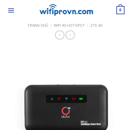
Skip
0
to
content
TRANG CHỦ
/
WIFI 4G HOTSPOT
/
ZTE 4G