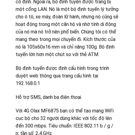
cố định. Ngoài ra, bộ định tuyến được trang bị
một cổng LAN. Nó là một bộ định tuyến lý tưởng
cho ô tô, xe máy, đoàn lữ hành, nhưng nó cũng sẽ
hoạt động trong một căn hộ và nhờ tính di động
của nó mà nó trở nên phổ biến. Chúng tôi có thể
mang theo trong mọi chuyến đi. Kích thước của
nó là 105x60x16 mm và chỉ nặng 100g. Bộ định
tuyến lớn hơn một chút so với thẻ ATM.
Bộ định tuyến được định cấu hình trong trình
duyệt web thông qua trang cấu hình tại:
192.168.0.1
Hỗ trợ SMS, danh bạ điện thoại.
Với 4G Olax MF6875 bạn có thể tạo mạng WiFi
cục bộ cho 32 người dùng khác với tốc độ lên
đến 300 mbps. Tiêu chuẩn: IEEE 802.11 b / g /
n; tần số: 2,4 GHz.