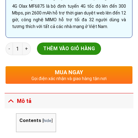
4G Olax MF6875 là bộ định tuyến 4G tốc độ lên đến 300
Mbps, pin 2600 mAh hỗ trợ thời gian duyệt web lên đến 12
giờ, công nghệ MIMO hỗ trợ tối đa 32 người dùng và
tương thích với tất cả các nhà mạng ở Việt Nam.
Thiết bị Wifi 4G Olax MF6875, tốc độ 300Mbps. Pin lên đến 12
THÊM VÀO GIỎ HÀNG
MUA NGAY
Gọi điện xác nhận và giao hàng tận nơi
Mô tả
Contents
[
hide
]