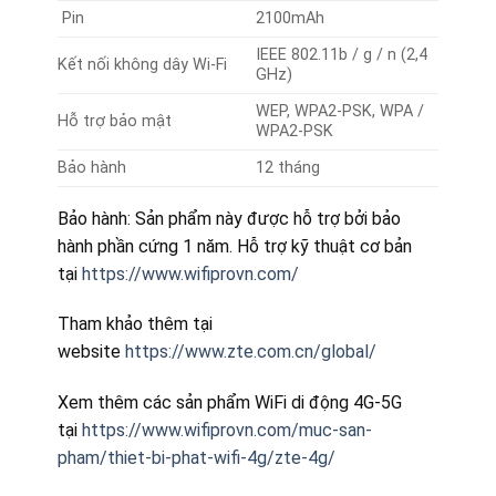
Pin
2100mAh
IEEE 802.11b / g / n (2,4
Kết nối không dây Wi-Fi
GHz)
WEP, WPA2-PSK, WPA /
Hỗ trợ bảo mật
WPA2-PSK
Bảo hành
12 tháng
Bảo hành: Sản phẩm này được hỗ trợ bởi bảo
hành phần cứng 1 năm. Hỗ trợ kỹ thuật cơ bản
tại
https://www.wifiprovn.com/
Tham khảo thêm tại
website
https://www.zte.com.cn/global/
Xem thêm các sản phẩm WiFi di động 4G-5G
tại
https://www.wifiprovn.com/muc-san-
pham/thiet-bi-phat-wifi-4g/zte-4g/