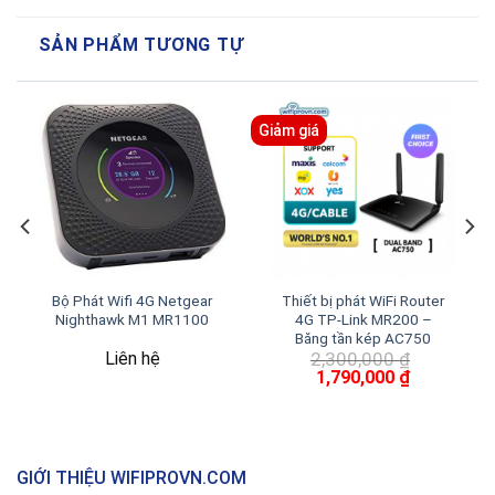
SẢN PHẨM TƯƠNG TỰ
Giảm giá
Bộ Phát Wifi 4G Netgear
Thiết bị phát WiFi Router
Nighthawk M1 MR1100
4G TP-Link MR200 –
Băng tần kép AC750
Liên hệ
2,300,000
₫
Giá
Giá
1,790,000
₫
gốc
hiện
là:
tại
2,300,000 ₫.
là:
1,790,000 ₫
GIỚI THIỆU WIFIPROVN.COM