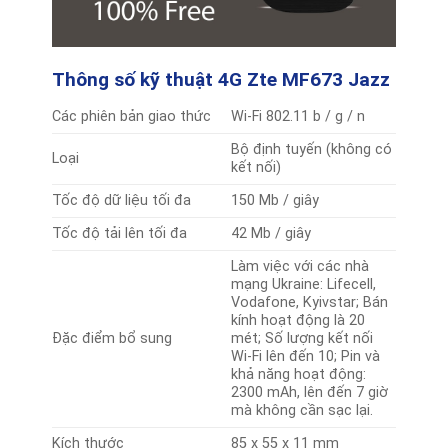
Thông số kỹ thuật 4G Zte MF673 Jazz
Các phiên bản giao thức
Wi-Fi 802.11 b / g / n
Bộ định tuyến (không có
Loại
kết nối)
Tốc độ dữ liệu tối đa
150 Mb / giây
Tốc độ tải lên tối đa
42 Mb / giây
Làm việc với các nhà
mạng Ukraine: Lifecell,
Vodafone, Kyivstar; Bán
kính hoạt động là 20
Đặc điểm bổ sung
mét; Số lượng kết nối
Wi-Fi lên đến 10; Pin và
khả năng hoạt động:
2300 mAh, lên đến 7 giờ
mà không cần sạc lại.
Kích thước
85 x 55 x 11 mm