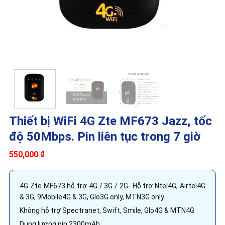
Thiết bị WiFi 4G Zte MF673 Jazz, tốc
độ 50Mbps. Pin liên tục trong 7 giờ
550,000
₫
4G Zte MF673 hỗ trợ 4G / 3G / 2G- Hỗ trợ Ntel4G, Airtel4G
& 3G, 9Mobile4G & 3G, Glo3G only, MTN3G only
Không hỗ trợ Spectranet, Swift, Smile, Glo4G & MTN4G
Dung lượng pin 2300mAh