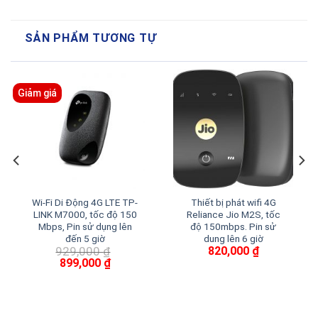
SẢN PHẨM TƯƠNG TỰ
Giảm giá
Wi-Fi Di Động 4G LTE TP-
Thiết bị phát wifi 4G
LINK M7000, tốc độ 150
Reliance Jio M2S, tốc
Mbps, Pin sử dụng lên
độ 150mbps. Pin sử
đến 5 giờ
dung lên 6 giờ
929,000
₫
820,000
₫
Giá
Giá
899,000
₫
gốc
hiện
là:
tại
929,000 ₫.
là:
899,000 ₫.