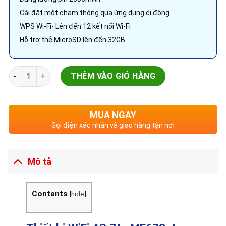
Cài đặt một chạm thông qua ứng dụng di động
WPS Wi-Fi- Lên đến 12 kết nối Wi-Fi
Hỗ trợ thẻ MicroSD lên đến 32GB
Thiết bị WiFi 4G Zte MF673 Jazz, tốc độ 50Mbps. Pin liên tục
THÊM VÀO GIỎ HÀNG
MUA NGAY
Gọi điện xác nhận và giao hàng tận nơi
Mô tả
Contents
[
hide
]