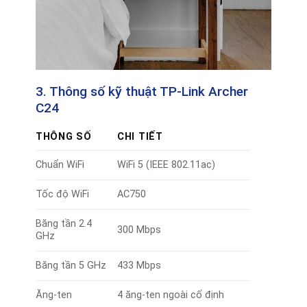
3. Thông số kỹ thuật TP-Link Archer
C24
THÔNG SỐ
CHI TIẾT
Chuẩn WiFi
WiFi 5 (IEEE 802.11ac)
Tốc độ WiFi
AC750
Băng tần 2.4
300 Mbps
GHz
Băng tần 5 GHz
433 Mbps
Ăng-ten
4 ăng-ten ngoài cố định