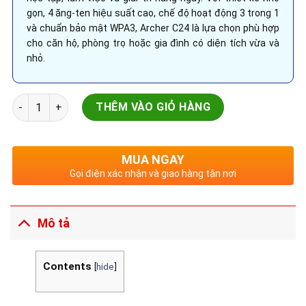
gọn, 4 ăng-ten hiệu suất cao, chế độ hoạt động 3 trong 1
và chuẩn bảo mật WPA3, Archer C24 là lựa chọn phù hợp
cho căn hộ, phòng trọ hoặc gia đình có diện tích vừa và
nhỏ.
TP-Link Archer C24 – Router WiFi AC750 Băng Tần Kép Nhỏ G
THÊM VÀO GIỎ HÀNG
MUA NGAY
Gọi điện xác nhận và giao hàng tận nơi
Mô tả
Contents
[
hide
]