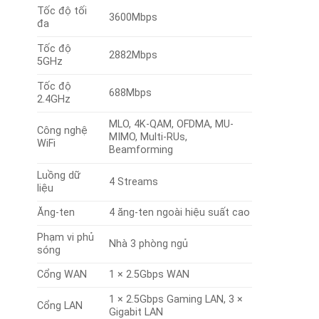
Tốc độ tối
3600Mbps
đa
Tốc độ
2882Mbps
5GHz
Tốc độ
688Mbps
2.4GHz
MLO, 4K-QAM, OFDMA, MU-
Công nghệ
MIMO, Multi-RUs,
WiFi
Beamforming
Luồng dữ
4 Streams
liệu
Ăng-ten
4 ăng-ten ngoài hiệu suất cao
Phạm vi phủ
Nhà 3 phòng ngủ
sóng
Cổng WAN
1 × 2.5Gbps WAN
1 × 2.5Gbps Gaming LAN, 3 ×
Cổng LAN
Gigabit LAN