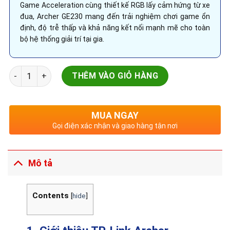
Game Acceleration cùng thiết kế RGB lấy cảm hứng từ xe
đua, Archer GE230 mang đến trải nghiệm chơi game ổn
định, độ trễ thấp và khả năng kết nối mạnh mẽ cho toàn
bộ hệ thống giải trí tại gia.
TP-Link Archer GE230 BE3600 Router WiFi 7 Gaming Băng Tần
THÊM VÀO GIỎ HÀNG
MUA NGAY
Gọi điện xác nhận và giao hàng tận nơi
Mô tả
Contents
[
hide
]