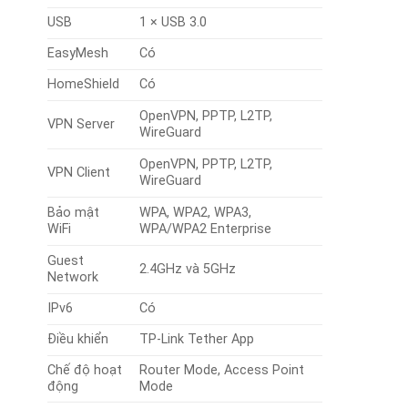
USB
1 × USB 3.0
EasyMesh
Có
HomeShield
Có
OpenVPN, PPTP, L2TP,
VPN Server
WireGuard
OpenVPN, PPTP, L2TP,
VPN Client
WireGuard
Bảo mật
WPA, WPA2, WPA3,
WiFi
WPA/WPA2 Enterprise
Guest
2.4GHz và 5GHz
Network
IPv6
Có
Điều khiển
TP-Link Tether App
Chế độ hoạt
Router Mode, Access Point
động
Mode