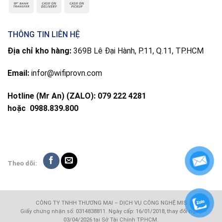
THÔNG TIN LIÊN HỆ
Địa chỉ kho hàng:
369B Lê Đại Hành, P.11, Q.11, TP.HCM
Email:
infor@wifiprovn.com
Hotline (Mr An) (ZALO): 079 222 4281
hoặc
0988.839.800
Theo dõi:
CÔNG TY TNHH THƯƠNG MẠI – DỊCH VỤ CÔNG NGHỆ MIS
Giấy chứng nhận số: 0314838811. Ngày cấp: 16/01/2018, thay đổi ngày
03/04/2026 tại Sở Tài Chính TP.HCM.