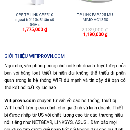
CPE TP-LINK CPE510
TP-LINK EAP225 MU-
ngoài trời 13dBi tần số
MIMO AC1350
5GHz
1,775,000
₫
2,139,000
₫
Giá
Giá
1,190,000
₫
gốc
hiện
là:
tại
2,139,000 ₫.
là:
1,190,000 ₫
GIỚI THIỆU WIFIPROVN.COM
Ngôi nhà, văn phòng cũng như nơi kinh doanh tuyệt đẹp của
bạn với hàng loạt thiết bị hiện đại không thể thiếu đi phần
quan trọng là hệ thống WIFI đủ mạnh và tin cậy để bạn có
thể kết nối bất kỳ lúc nào.
Wifiprovn.com
chuyên tư vấn về các hệ thống, thiết bị
WIFI chất lượng cao dành cho gia đình và kinh doanh. Thiết
bị được nhập từ US với chất lượng cao từ các thương hiệu
nổi tiếng như NETGEAR, LINKSYS, ASUS... Đảm bảo mọi
người sẽ tìm được giải pháp kết nối không dây cho gia đình