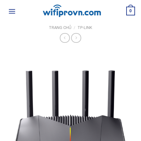
Skip
0
to
content
TRANG CHỦ
/
TP-LINK