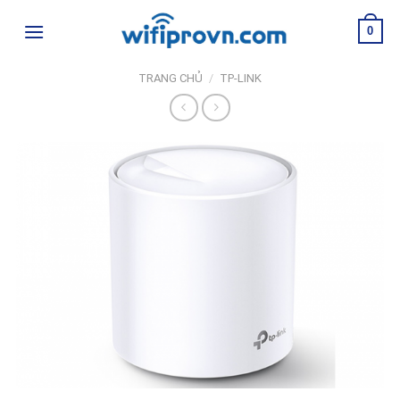
Skip
0
to
content
TRANG CHỦ
/
TP-LINK