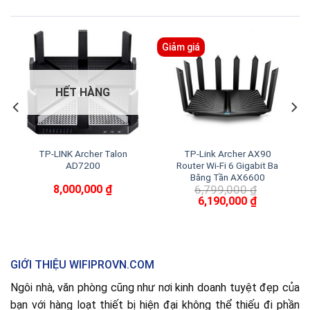
Giảm giá
HẾT HÀNG
TP-LINK Archer Talon
TP-Link Archer AX90
AD7200
Router Wi-Fi 6 Gigabit Ba
Băng Tần AX6600
8,000,000
₫
6,799,000
₫
Giá
Giá
6,190,000
₫
gốc
hiện
là:
tại
6,799,000 ₫.
là:
6,190,000 ₫
GIỚI THIỆU WIFIPROVN.COM
Ngôi nhà, văn phòng cũng như nơi kinh doanh tuyệt đẹp của
bạn với hàng loạt thiết bị hiện đại không thể thiếu đi phần