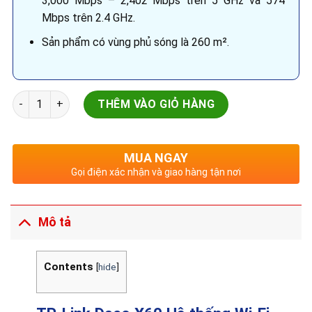
3,000 Mbps – 2,402 Mbps trên 5 GHz và 574
Mbps trên 2.4 GHz.
Sản phẩm có vùng phủ sóng là 260 m².
TP-Link Deco X60 Hệ thống Wi-Fi 6 Mesh cho Gia đình AX3000
THÊM VÀO GIỎ HÀNG
MUA NGAY
Gọi điện xác nhận và giao hàng tận nơi
Mô tả
Contents
[
hide
]