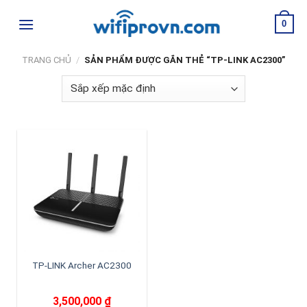
Skip
0
to
content
TRANG CHỦ
/
SẢN PHẨM ĐƯỢC GẮN THẺ “TP-LINK AC2300”
TP-LINK Archer AC2300
3,500,000
₫