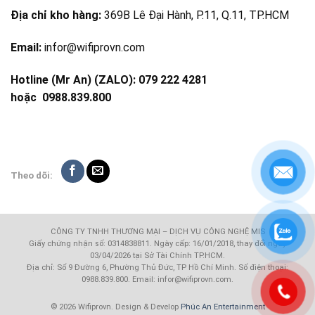
Địa chỉ kho hàng:
369B Lê Đại Hành, P.11, Q.11, TP.HCM
Email:
infor@wifiprovn.com
Hotline (Mr An) (ZALO): 079 222 4281
hoặc
0988.839.800
Theo dõi:
CÔNG TY TNHH THƯƠNG MẠI – DỊCH VỤ CÔNG NGHỆ MIS
Giấy chứng nhận số: 0314838811. Ngày cấp: 16/01/2018, thay đổi ngày
03/04/2026 tại Sở Tài Chính TP.HCM.
Địa chỉ: Số 9 Đường 6, Phường Thủ Đức, TP Hồ Chí Minh. Số điện thoại:
0988.839.800. Email: infor@wifiprovn.com.
© 2026 Wifiprovn. Design & Develop
Phúc An Entertainment