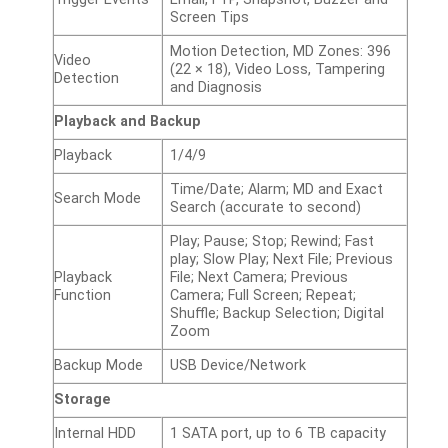
Screen Tips
Motion Detection, MD Zones: 396
Video
(22 × 18), Video Loss, Tampering
Detection
and Diagnosis
Playback and Backup
Playback
1/4/9
Time/Date; Alarm; MD and Exact
Search Mode
Search (accurate to second)
Play; Pause; Stop; Rewind; Fast
play; Slow Play; Next File; Previous
Playback
File; Next Camera; Previous
Function
Camera; Full Screen; Repeat;
Shuffle; Backup Selection; Digital
Zoom
Backup Mode
USB Device/Network
Storage
Internal HDD
1 SATA port, up to 6 TB capacity