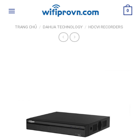
Skip
0
to
content
TRANG CHỦ
/
DAHUA TECHNOLOGY
/
HDCVI RECORDERS