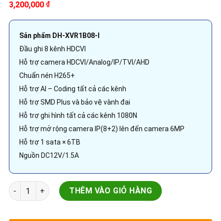
3,200,000
₫
Sản phẩm DH-XVR1B08-I
Đầu ghi 8 kênh HDCVI
Hỗ trợ camera HDCVI/Analog/IP/TVI/AHD
Chuẩn nén H265+
Hỗ trợ AI – Coding tất cả các kênh
Hỗ trợ SMD Plus và bảo vệ vành đai
Hỗ trợ ghi hình tất cả các kênh 1080N
Hỗ trợ mở rộng camera IP(8+2) lên đến camera 6MP
Hỗ trợ 1 sata × 6TB
Nguồn DC12V/1.5A
Đầu ghi hình Dahua 8 kênh 6MP | DH-XVR1B08-I | WizSense S
THÊM VÀO GIỎ HÀNG