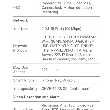
Camera title; Time; Video loss;
OSD
Camera lock; Motion detection;
Recording
Network
Interface
1 RJ-45 Port (100 Mbps)
HTTP; HTTPS; TCP/IP; IPv4/IPv6;
Wi-Fi; 3G/4G; SNMP; UPnP; RTSP;
Network
UDP; SMTP; NTP; DHCP; DNS; IP
Protocol
Filter; PPPoE; DDNS; FTP; Alarm
Server; P2P; IP Search (Supports
Dahua IP camera, DVR, NVS, etc.)
Max. User
128 users
Access
Smart Phone
iPhone; iPad; Android
Interoperability
ONVIF 16.12, CGI Conformant
Video Detection and Alarm
Recording, PTZ, Tour, Video Push,
Trigger Events
Email, FTP, Snapshot, Buzzer and