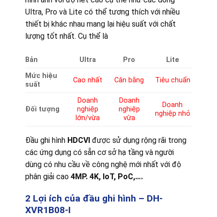
Ultra, Pro và Lite có thể tương thích với nhiều
thiết bị khác nhau mang lại hiệu suất với chất
lượng tốt nhất. Cụ thể là
Bản
Ultra
Pro
Lite
Mức hiệu
Cao nhất
Cân bằng
Tiêu chuẩn
suất
Doanh
Doanh
Doanh
Đối tượng
nghiệp
nghiệp
nghiệp nhỏ
lớn/vừa
vừa
Đầu ghi hình
HDCVI
được sử dụng rộng rãi trong
các ứng dụng có sẵn cơ sở hạ tầng và người
dùng có nhu cầu về công nghệ mới nhất với độ
phân giải cao
4MP. 4K, IoT, PoC,….
2 Lợi ích của đầu ghi hình – DH-
XVR1B08-I