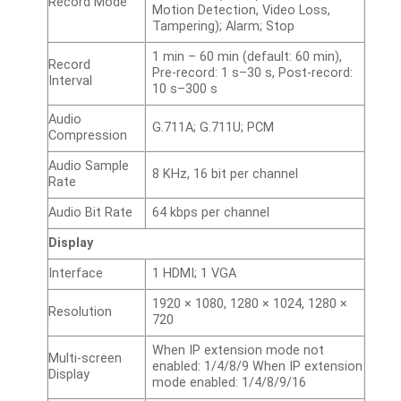
Record Mode
Motion Detection, Video Loss,
Tampering); Alarm; Stop
1 min – 60 min (default: 60 min),
Record
Pre-record: 1 s–30 s, Post-record:
Interval
10 s–300 s
Audio
G.711A; G.711U; PCM
Compression
Audio Sample
8 KHz, 16 bit per channel
Rate
Audio Bit Rate
64 kbps per channel
Display
Interface
1 HDMI; 1 VGA
1920 × 1080, 1280 × 1024, 1280 ×
Resolution
720
When IP extension mode not
Multi-screen
enabled: 1/4/8/9 When IP extension
Display
mode enabled: 1/4/8/9/16