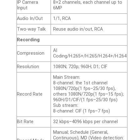
IP Camera
8+2 channels, each channel up to
Input
6MP
Audio In/Out
1/1, RCA
Two-way Talk
Reuse audio in/out, RCA
Recording
AI
Compression
Coding/H.265+/H.265/H.264+/H.264
Resolution
1080N; 720p; 960H; D1; CIF
Main Stream:
8-channel: the 1st channel
1080N/720p(1 fps–25/30 fps),
Record Rate
others 1080N/720p(1 fps–15 fps);
960H/D1/CIF/(1 fps–25/30 fps)
Sub stream:
8-channel: CIF (1 fps–7 fps)
Bit Rate
32 kbps–4096 kbps per channel
Manual; Schedule (General,
Continuous); MD (Video detection: