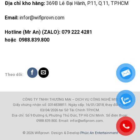
Địa chỉ kho hàng:
369B Lê Đại Hành, P.11, Q.11, TP.HCM
Email:
infor@wifiprovn.com
Hotline (Mr An) (ZALO): 079 222 4281
hoặc
0988.839.800
Theo dõi:
CÔNG TY TNHH THƯƠNG MẠI – DỊCH VỤ CÔNG NGHỆ MIS
Giấy chứng nhận số: 0314838811. Ngày cấp: 16/01/2018, thay đổi ngày
03/04/2026 tại Sở Tài Chính TP.HCM.
Địa chỉ: Số 9 Đường 6, Phường Thủ Đức, TP Hồ Chí Minh. Số điện thoại:
0988.839.800. Email: infor@wifiprovn.com.
© 2026 Wifiprovn. Design & Develop
Phúc An Entertainment