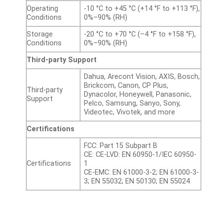
Operating
-10 °C to +45 °C (+14 °F to +113 °F),
Conditions
0%–90% (RH)
Storage
-20 °C to +70 °C (–4 °F to +158 °F),
Conditions
0%–90% (RH)
Third-party Support
Dahua, Arecont Vision, AXIS, Bosch,
Brickcom, Canon, CP Plus,
Third-party
Dynacolor, Honeywell, Panasonic,
Support
Pelco, Samsung, Sanyo, Sony,
Videotec, Vivotek, and more
Certifications
FCC: Part 15 Subpart B
CE: CE-LVD: EN 60950-1/IEC 60950-
Certifications
1
CE-EMC: EN 61000-3-2; EN 61000-3-
3; EN 55032; EN 50130; EN 55024