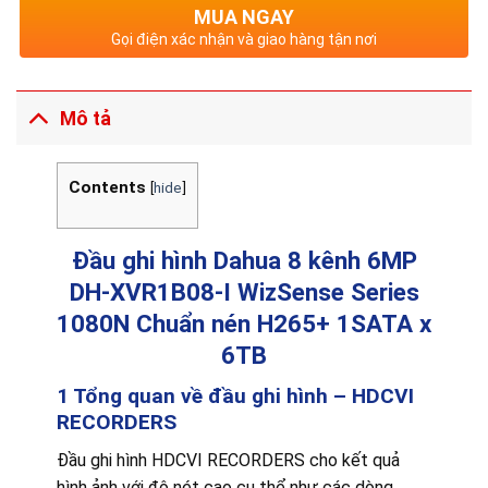
MUA NGAY
Gọi điện xác nhận và giao hàng tận nơi
Mô tả
Contents
[
hide
]
Đầu ghi hình Dahua 8 kênh 6MP
DH-XVR1B08-I WizSense Series
1080N Chuẩn nén H265+ 1SATA x
6TB
1 Tổng quan về đầu ghi hình – HDCVI
RECORDERS
Đầu ghi hình HDCVI RECORDERS cho kết quả
hình ảnh với độ nét cao cụ thể như các dòng