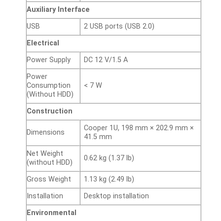
Auxiliary Interface
USB
2 USB ports (USB 2.0)
Electrical
Power Supply
DC 12 V/1.5 A
Power
Consumption
< 7 W
(Without HDD)
Construction
Cooper 1U, 198 mm × 202.9 mm ×
Dimensions
41.5 mm
Net Weight
0.62 kg (1.37 lb)
(without HDD)
Gross Weight
1.13 kg (2.49 lb)
Installation
Desktop installation
Environmental