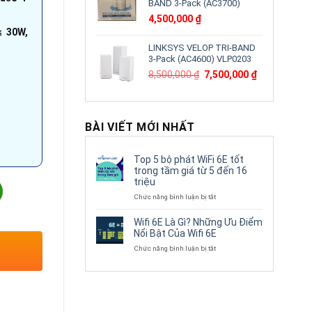
BAND 3-Pack (AC3700)
4,500,000
₫
≤ 30W,
LINKSYS VELOP TRI-BAND
3-Pack (AC4600) VLP0203
Giá
Giá
8,500,000
₫
7,500,000
₫
gốc
hiện
là:
tại
8,500,000 ₫.
là:
7,500,000 ₫.
BÀI VIẾT MỚI NHẤT
Top 5 bộ phát WiFi 6E tốt
trong tầm giá từ 5 đến 16
triệu
-96 | Khả năng chuyển đổi 1.8G MAC 2K 10/100BASE-T số lượng
ở
Chức năng bình luận bị tắt
Top
5
Wifi 6E Là Gì? Những Ưu Điểm
bộ
Nổi Bật Của Wifi 6E
phát
ở
Chức năng bình luận bị tắt
WiFi
Wifi
6E
6E
tốt
Là
trong
Gì?
tầm
Những
giá
Ưu
từ