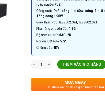
(cấp nguồn PoE)
Công suất PoE:
cổng 1 ≤ 60w, cổng 2 – 8 
Tổng cộng ≤ 96W
Giao thức PoE:
IEEE802.3af, IEEE802.3at
Khả năng chuyển đổi:
1.8G
Bộ nhớ lưu trữ
MAC: 2K
Nguồn:
DC 48 ~ 57V
Chống sét:
4KV
Bộ chuyển mạng 2 lớp PoE | DH-PFS3009-8ET
THÊM VÀO GIỎ HÀNG
MUA NGAY
Gọi điện xác nhận và giao hàng tận nơi