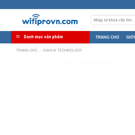
Skip
Địa chỉ kho: 36
to
Tìm
content
kiếm:
Danh mục sản phẩm
TRANG CHỦ
GIỚ
TRANG CHỦ
/
DAHUA TECHNOLOGY