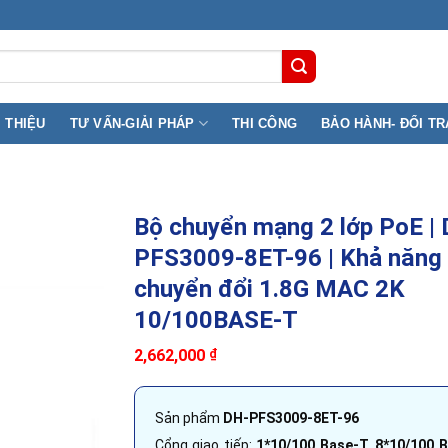
9B Lê Đai Hành, Phường Phú Thọ ( F11, Q11) TP.HCM
I THIỆU
TƯ VẤN-GIẢI PHÁP
THI CÔNG
BẢO HÀNH- ĐỔI TR
Bộ chuyển mạng 2 lớp PoE |
PFS3009-8ET-96 | Khả năng
chuyển đổi 1.8G MAC 2K
10/100BASE-T
2,662,000
₫
Sản phẩm
DH-PFS3009-8ET-96
Cổng giao tiếp:
1*10/100 Base-T, 8*10/100 