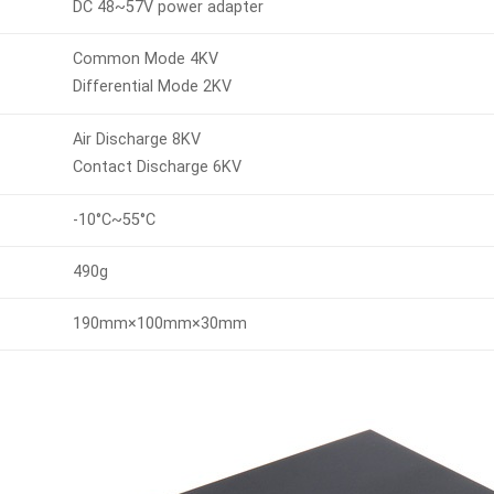
DC 48~57V power adapter
Common Mode 4KV
Differential Mode 2KV
Air Discharge 8KV
Contact Discharge 6KV
-10°C~55°C
490g
190mm×100mm×30mm