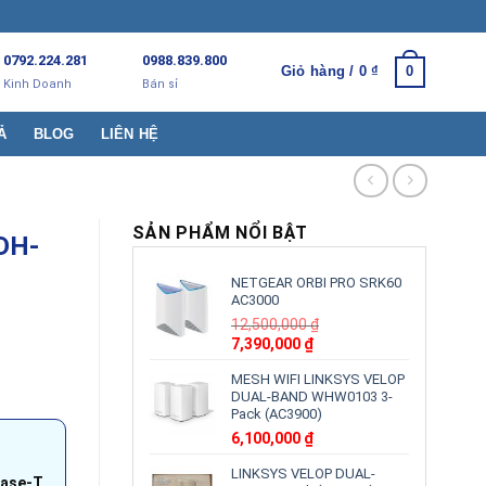
0792.224.281
0988.839.800
Giỏ hàng /
0
₫
0
Kinh Doanh
Bán sỉ
Ả
BLOG
LIÊN HỆ
SẢN PHẨM NỔI BẬT
 DH-
NETGEAR ORBI PRO SRK60
AC3000
12,500,000
₫
Giá
Giá
7,390,000
₫
gốc
hiện
MESH WIFI LINKSYS VELOP
là:
tại
DUAL-BAND WHW0103 3-
12,500,000 ₫.
là:
Pack (AC3900)
7,390,000 ₫.
6,100,000
₫
LINKSYS VELOP DUAL-
Base-T