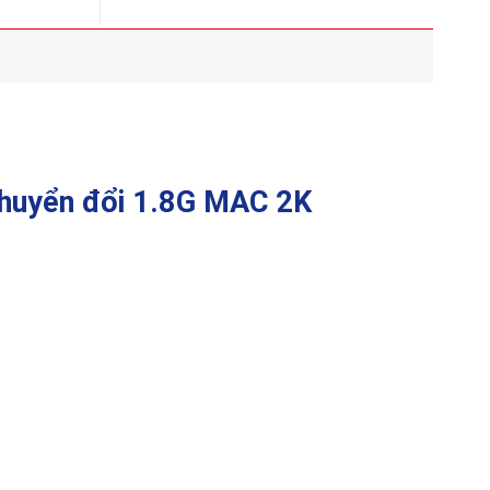
Điểm
5
Nổi
đến
Bật
16
Của
triệu
Wifi
6E
huyển đổi 1.8G MAC 2K