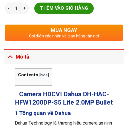
Camera HDCVI Dahua | DH-HAC-HFW1200DP-S5 | Lite 2.0MP Bu
THÊM VÀO GIỎ HÀNG
MUA NGAY
Gọi điện xác nhận và giao hàng tận nơi
Mô tả
Contents
[
hide
]
Camera HDCVI Dahua DH-HAC-
HFW1200DP-S5 Lite 2.0MP Bullet
1 Tổng quan về Dahua
Dahua Technology là thương hiệu camera an ninh