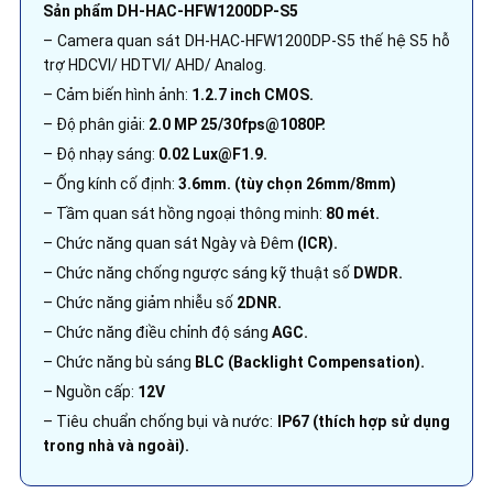
Sản phẩm DH-HAC-HFW1200DP-S5
– Camera quan sát DH-HAC-HFW1200DP-S5 thế hệ S5 hỗ
trợ HDCVI/ HDTVI/ AHD/ Analog.
– Cảm biến hình ảnh:
1.2.7 inch CMOS.
– Độ phân giải:
2.0 MP 25/30fps@1080P.
– Độ nhạy sáng:
0.02 Lux@F1.9.
– Ống kính cố định:
3.6mm. (tùy chọn 26mm/8mm)
– Tầm quan sát hồng ngoại thông minh:
80 mét.
– Chức năng quan sát Ngày và Đêm
(ICR).
– Chức năng chống ngược sáng kỹ thuật số
DWDR.
– Chức năng giảm nhiễu số
2DNR.
– Chức năng điều chỉnh độ sáng
AGC.
– Chức năng bù sáng
BLC (Backlight Compensation).
– Nguồn cấp:
12V
– Tiêu chuẩn chống bụi và nước:
IP67 (thích hợp sử dụng
trong nhà và ngoài).