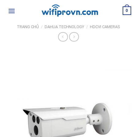
Skip
0
to
content
TRANG CHỦ
/
DAHUA TECHNOLOGY
/
HDCVI CAMERAS