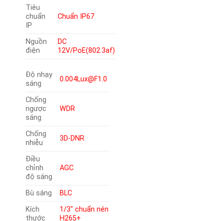
Tiêu
chuẩn
Chuẩn IP67
IP
Nguồn
DC
điện
12V/PoE(802.3af)
Độ nhạy
0.004Lux@F1.0
sáng
Chống
ngược
WDR
sáng
Chống
3D-DNR
nhiễu
Điều
chỉnh
AGC
độ sáng
Bù sáng
BLC
Kích
1/3″ chuẩn nén
thước
H265+