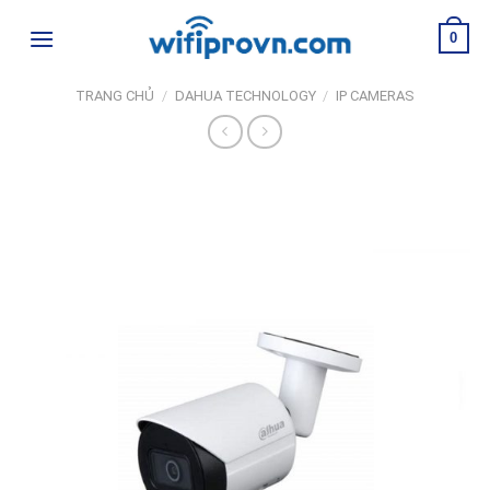
Skip
0
to
content
TRANG CHỦ
/
DAHUA TECHNOLOGY
/
IP CAMERAS