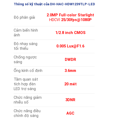
Thông số kỹ thuật
của DH-HAC-HDW1239TLP-LED
2.0MP Full-color Starlight
Độ phân giải
HDCVI
25/30fps@1080P
Cảm biến hình
1/2.8 inch CMOS
ảnh
Độ nhạy sáng
0.005 Lux@F1.6
tối thiểu
Chống ngược
DWDR
sáng
Ống kính cố định
3.6mm
Tầm quan sát
tích hợp đèn
20 mét
LED trợ sáng
Chức năng giảm
3DNR
nhiễu số
Chức năng điều
AGC
chỉnh độ sáng