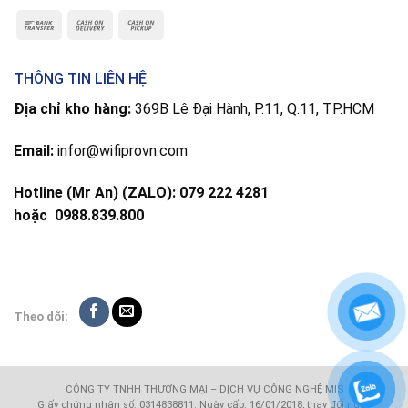
THÔNG TIN LIÊN HỆ
Địa chỉ kho hàng:
369B Lê Đại Hành, P.11, Q.11, TP.HCM
Email:
infor@wifiprovn.com
Hotline (Mr An) (ZALO): 079 222 4281
hoặc
0988.839.800
Theo dõi:
CÔNG TY TNHH THƯƠNG MẠI – DỊCH VỤ CÔNG NGHỆ MIS
Giấy chứng nhận số: 0314838811. Ngày cấp: 16/01/2018, thay đổi ngày