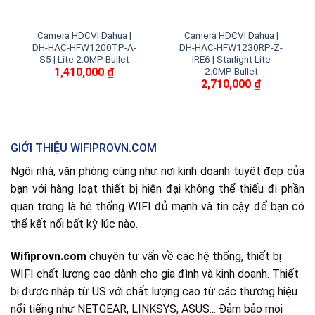
Camera HDCVI Dahua |
Camera HDCVI Dahua |
DH-HAC-HFW1200TP-A-
DH-HAC-HFW1230RP-Z-
S5 | Lite 2.0MP Bullet
IRE6 | Starlight Lite
1,410,000
₫
2.0MP Bullet
2,710,000
₫
GIỚI THIỆU WIFIPROVN.COM
Ngôi nhà, văn phòng cũng như nơi kinh doanh tuyệt đẹp của
bạn với hàng loạt thiết bị hiện đại không thể thiếu đi phần
quan trọng là hệ thống WIFI đủ mạnh và tin cậy để bạn có
thể kết nối bất kỳ lúc nào.
Wifiprovn.com
chuyên tư vấn về các hệ thống, thiết bị
WIFI chất lượng cao dành cho gia đình và kinh doanh. Thiết
bị được nhập từ US với chất lượng cao từ các thương hiệu
nổi tiếng như NETGEAR, LINKSYS, ASUS... Đảm bảo mọi