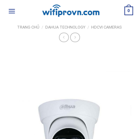
Skip
0
to
content
TRANG CHỦ
/
DAHUA TECHNOLOGY
/
HDCVI CAMERAS