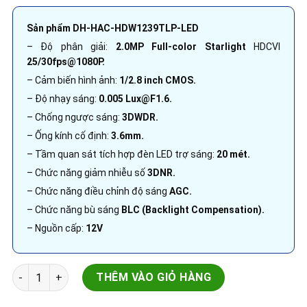
Sản phẩm DH-HAC-HDW1239TLP-LED
– Độ phân giải:
2.0MP Full-color Starlight
HDCVI
25/30fps@1080P.
– Cảm biến hình ảnh:
1/2.8 inch CMOS.
– Độ nhạy sáng:
0.005 Lux@F1.6.
– Chống ngược sáng:
3DWDR.
– Ống kính cố định:
3.6mm.
– Tầm quan sát tích hợp đèn LED trợ sáng:
20 mét.
– Chức năng giảm nhiễu số
3DNR.
– Chức năng điều chỉnh độ sáng
AGC.
– Chức năng bù sáng
BLC (Backlight Compensation).
– Nguồn cấp:
12V
Camera HDCVI Dahua | DH-HAC-HDW1239TLP-LED | Starlight Lit
THÊM VÀO GIỎ HÀNG