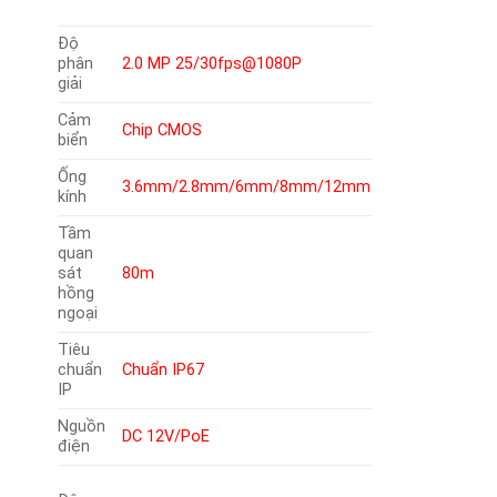
Độ
phân
2.0 MP 25/30fps@1080P
giải
Cảm
Chip CMOS
biển
Ống
3.6mm/2.8mm/6mm/8mm/12mm
kính
Tầm
quan
sát
80m
hồng
ngoại
Tiêu
chuẩn
Chuẩn IP67
IP
Nguồn
DC 12V/PoE
điện