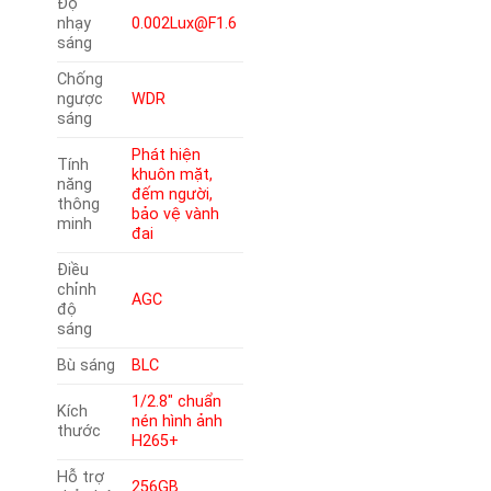
Độ
nhạy
0.002Lux@F1.6
sáng
Chống
ngược
WDR
sáng
Phát hiện
Tính
khuôn mặt,
năng
đếm người,
thông
bảo vệ vành
minh
đai
Điều
chỉnh
AGC
độ
sáng
Bù sáng
BLC
1/2.8″ chuẩn
Kích
nén hình ảnh
thước
H265+
Hỗ trợ
256GB