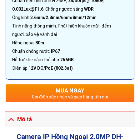
Chuẩn nén hình ảnh H.265+,
25/30fps@1080P,
0.002Lux@F1.6
. Chống ngược sáng
WDR
Ống kính
3.6mm/2.8mm/6mm/8mm/12mm
Tính năng thông minh: Phát hiện khuôn mặt, đếm
người, bảo vệ vành đai
Hồng ngoại
80m
Chuẩn chống nước
IP67
Hỗ trợ khe cắm thẻ nhớ
256GB
Điện áp
12V DC/PoE (802.3af)
MUA NGAY
Gọi điện xác nhận và giao hàng tận nơi
Mô tả
Camera IP Hồng Ngoại 2.0MP DH-