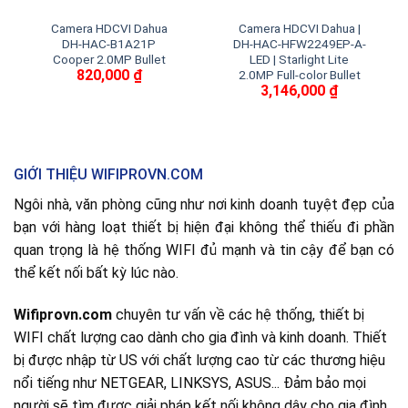
Camera HDCVI Dahua
Camera HDCVI Dahua |
DH-HAC-B1A21P
DH-HAC-HFW2249EP-A-
Cooper 2.0MP Bullet
LED | Starlight Lite
820,000
₫
2.0MP Full-color Bullet
3,146,000
₫
GIỚI THIỆU WIFIPROVN.COM
Ngôi nhà, văn phòng cũng như nơi kinh doanh tuyệt đẹp của
bạn với hàng loạt thiết bị hiện đại không thể thiếu đi phần
quan trọng là hệ thống WIFI đủ mạnh và tin cậy để bạn có
thể kết nối bất kỳ lúc nào.
Wifiprovn.com
chuyên tư vấn về các hệ thống, thiết bị
WIFI chất lượng cao dành cho gia đình và kinh doanh. Thiết
bị được nhập từ US với chất lượng cao từ các thương hiệu
nổi tiếng như NETGEAR, LINKSYS, ASUS... Đảm bảo mọi
người sẽ tìm được giải pháp kết nối không dây cho gia đình