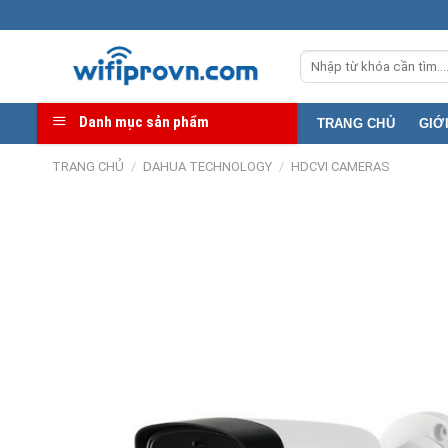
Skip
Địa chỉ kho: 369B 
to
Tìm
content
kiếm:
Danh mục sản phẩm
TRANG CHỦ
GIỚ
TRANG CHỦ
/
DAHUA TECHNOLOGY
/
HDCVI CAMERAS