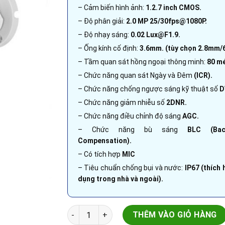
– Cảm biến hình ảnh:
1.2.7 inch CMOS.
– Độ phân giải:
2.0 MP 25/30fps@1080P.
– Độ nhạy sáng:
0.02 Lux@F1.9.
– Ống kính cố định:
3.6mm. (tùy chọn 2.8mm
– Tầm quan sát hồng ngoại thông minh:
80 mé
– Chức năng quan sát Ngày và Đêm
(ICR).
– Chức năng chống ngược sáng kỹ thuật số
D
– Chức năng giảm nhiễu số
2DNR.
– Chức năng điều chỉnh độ sáng
AGC.
– Chức năng bù sáng
BLC (Back
Compensation).
– Có tích hợp
MIC
– Tiêu chuẩn chống bụi và nước:
IP67 (thích 
dụng trong nhà và ngoài).
Camera HDCVI Dahua | DH-HAC-HFW1200TLP-A-
THÊM VÀO GIỎ HÀNG