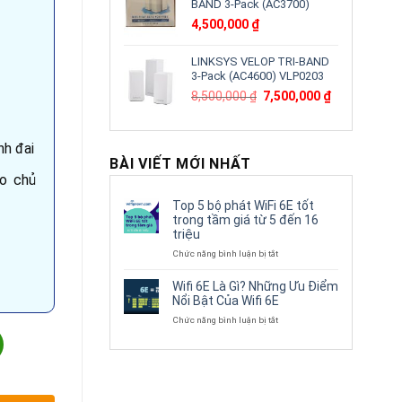
BAND 3-Pack (AC3700)
4,500,000
₫
LINKSYS VELOP TRI-BAND
3-Pack (AC4600) VLP0203
Giá
Giá
8,500,000
₫
7,500,000
₫
gốc
hiện
là:
tại
8,500,000 ₫.
là:
nh đai
7,500,000 ₫.
BÀI VIẾT MỚI NHẤT
áo chủ
Top 5 bộ phát WiFi 6E tốt
trong tầm giá từ 5 đến 16
triệu
ở
Chức năng bình luận bị tắt
Top
5
Wifi 6E Là Gì? Những Ưu Điểm
bộ
Nổi Bật Của Wifi 6E
phát
ở
Chức năng bình luận bị tắt
WiFi
Wifi
0-GNP-W-PV | IR PTZ Network Camera số lượng
6E
6E
tốt
Là
trong
Gì?
tầm
Những
giá
Ưu
từ