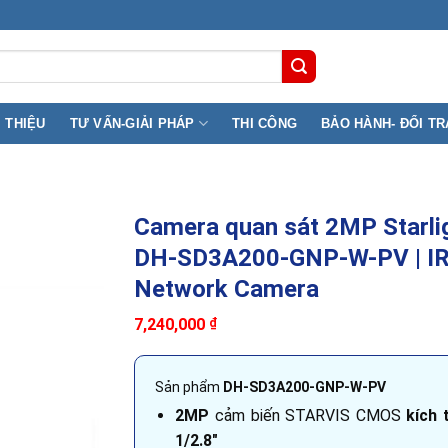
ỉ kho: 369B Lê Đai Hành, Phường Phú Thọ ( F11, Q11) TP.HCM
I THIỆU
TƯ VẤN-GIẢI PHÁP
THI CÔNG
BẢO HÀNH- ĐỔI TR
Camera quan sát 2MP Starlig
DH-SD3A200-GNP-W-PV | I
Network Camera
7,240,000
₫
Sản phẩm
DH-SD3A200-GNP-W-PV
2MP
cảm biến STARVIS CMOS
kích 
1/2.8″