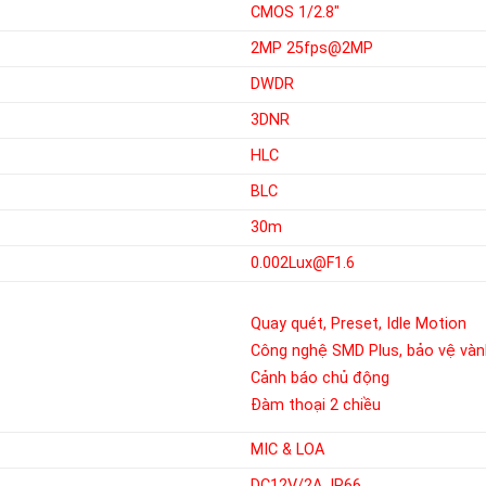
CMOS 1/2.8″
2MP 25fps@2MP
DWDR
3DNR
HLC
BLC
30m
0.002Lux@F1.6
Quay quét, Preset, Idle Motion
Công nghệ SMD Plus, bảo vệ vàn
Cảnh báo chủ động
Đàm thoại 2 chiều
MIC & LOA
DC12V/2A, IP66