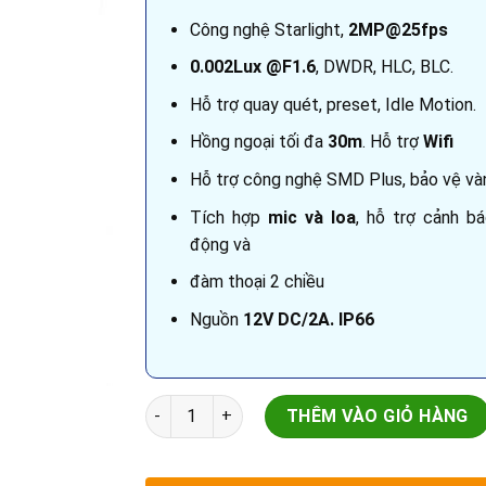
Công nghệ Starlight,
2MP@25fps
0.002Lux @F1.6
, DWDR, HLC, BLC.
Hỗ trợ quay quét, preset, Idle Motion.
Hồng ngoại tối đa
30m
. Hỗ trợ
Wifi
Hỗ trợ công nghệ SMD Plus, bảo vệ và
Tích hợp
mic và loa
, hỗ trợ cảnh b
động và
đàm thoại 2 chiều
Nguồn
12V DC/2A. IP66
Camera quan sát 2MP Starlight | DH-SD3A20
THÊM VÀO GIỎ HÀNG