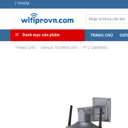
Skip
Địa ch
to
Tìm
content
kiếm:
Danh mục sản phẩm
TRANG CHỦ
GIỚ
TRANG CHỦ
/
DAHUA TECHNOLOGY
/
PTZ CAMERAS