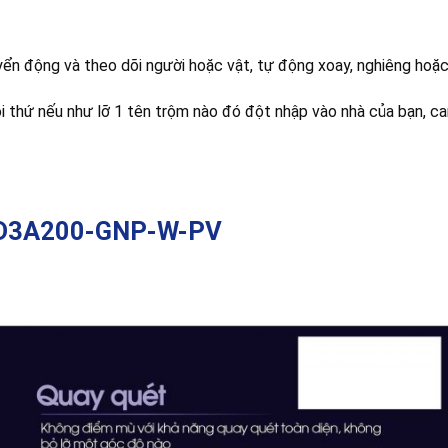
n động và theo dõi người hoặc vật, tự động xoay, nghiêng hoặc 
ọi thứ nếu như lỡ 1 tên trộm nào đó đột nhập vào nhà của bạn, 
-SD3A200-GNP-W-PV