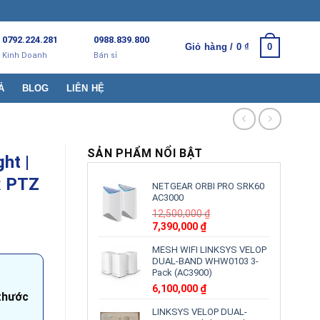
0792.224.281
0988.839.800
Giỏ hàng /
0
₫
0
Kinh Doanh
Bán sỉ
Ả
BLOG
LIÊN HỆ
SẢN PHẨM NỔI BẬT
ht |
R PTZ
NETGEAR ORBI PRO SRK60
AC3000
12,500,000
₫
Giá
Giá
7,390,000
₫
gốc
hiện
MESH WIFI LINKSYS VELOP
là:
tại
DUAL-BAND WHW0103 3-
12,500,000 ₫.
là:
Pack (AC3900)
7,390,000 ₫.
6,100,000
₫
thước
LINKSYS VELOP DUAL-