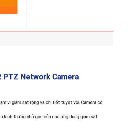
Điểm
5
Nổi
đến
Bật
16
Của
triệu
Wifi
6E
R PTZ Network Camera
m vi giám sát rộng và chi tiết tuyệt vời. Camera có
ầu kích thước nhỏ gọn của các ứng dụng giám sát