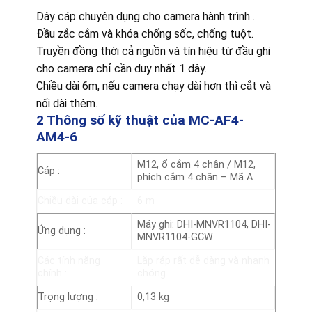
Dây cáp chuyên dụng cho camera hành trình .
Đầu zắc cắm và khóa chống sốc, chống tuột.
Truyền đồng thời cả nguồn và tín hiệu từ đầu ghi
cho camera chỉ cần duy nhất 1 dây.
Chiều dài 6m, nếu camera chạy dài hơn thì cắt và
nối dài thêm.
2 Thông số kỹ thuật của MC-AF4-
AM4-6
M12, ổ cắm 4 chân / M12,
Cáp
:
phích cắm 4 chân – Mã A
Chiều dài của cáp
:
6 m
Máy ghi: DHI-MNVR1104, DHI-
Ứng dụng
:
MNVR1104-GCW
Các tính năng
Lắp ráp rất dễ dàng và nhanh
chính
:
chóng
Trọng lượng
:
0,13 kg