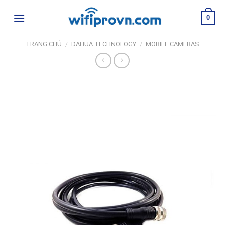
Skip
0
to
content
TRANG CHỦ
/
DAHUA TECHNOLOGY
/
MOBILE CAMERAS