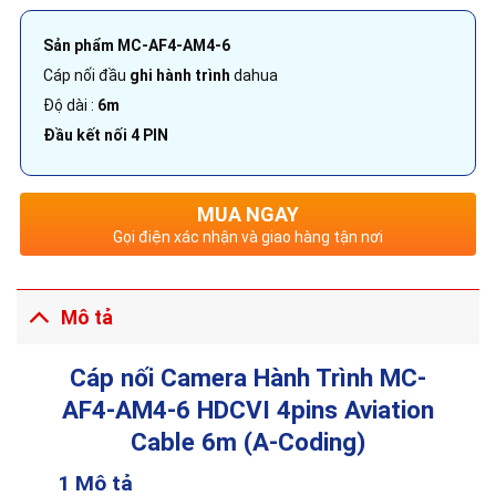
Sản phẩm MC-AF4-AM4-6
Cáp nối đầu
ghi hành trình
dahua
Độ dài :
6m
Đầu kết nối 4 PIN
MUA NGAY
Gọi điện xác nhận và giao hàng tận nơi
Mô tả
Cáp nối Camera Hành Trình MC-
AF4-AM4-6 HDCVI 4pins Aviation
Cable 6m (A-Coding)
1 Mô tả