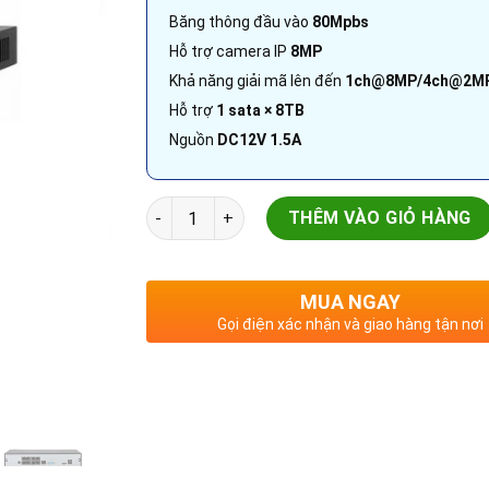
Băng thông đầu vào
80Mpbs
Hỗ trợ camera IP
8MP
Khả năng giải mã lên đến
1ch@8MP/4ch@2M
Hỗ trợ
1 sata × 8TB
Nguồn
DC12V 1.5A
Đầu ghi hình camera IP 8 kênh 8MP | DHI-NV
THÊM VÀO GIỎ HÀNG
MUA NGAY
Gọi điện xác nhận và giao hàng tận nơi