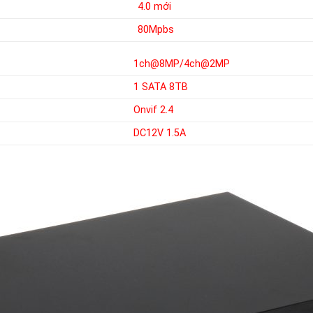
4.0 mới
80Mpbs
1ch@8MP/4ch@2MP
1 SATA 8TB
Onvif 2.4
DC12V 1.5A