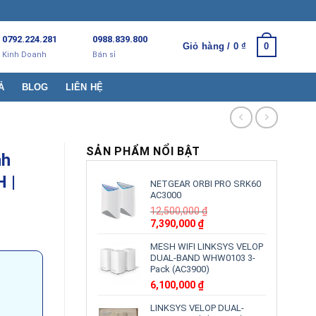
0792.224.281
0988.839.800
Giỏ hàng /
0
₫
0
Kinh Doanh
Bán sỉ
Ả
BLOG
LIÊN HỆ
SẢN PHẨM NỔI BẬT
nh
 |
NETGEAR ORBI PRO SRK60
AC3000
12,500,000
₫
Giá
Giá
7,390,000
₫
gốc
hiện
MESH WIFI LINKSYS VELOP
là:
tại
DUAL-BAND WHW0103 3-
12,500,000 ₫.
là:
Pack (AC3900)
7,390,000 ₫.
6,100,000
₫
LINKSYS VELOP DUAL-