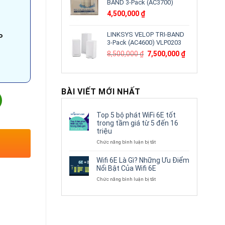
BAND 3-Pack (AC3700)
4,500,000
₫
LINKSYS VELOP TRI-BAND
P
3-Pack (AC4600) VLP0203
Giá
Giá
8,500,000
₫
7,500,000
₫
gốc
hiện
là:
tại
8,500,000 ₫.
là:
7,500,000 ₫.
BÀI VIẾT MỚI NHẤT
R1108HS-S3/H | DAHUA Series 1 Sata 8TB số lượng
Top 5 bộ phát WiFi 6E tốt
trong tầm giá từ 5 đến 16
triệu
ở
Chức năng bình luận bị tắt
Top
5
Wifi 6E Là Gì? Những Ưu Điểm
bộ
Nổi Bật Của Wifi 6E
phát
ở
Chức năng bình luận bị tắt
WiFi
Wifi
6E
6E
tốt
Là
trong
Gì?
tầm
Những
giá
Ưu
từ