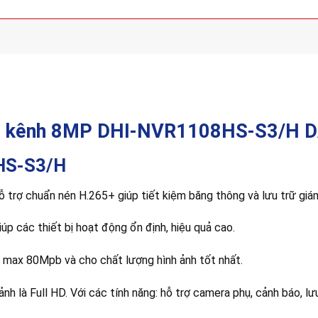
P 8 kênh 8MP DHI-NVR1108HS-S3/H D
HS-S3/H
hỗ trợ chuẩn nén H.265+ giúp tiết kiệm băng thông và lưu trữ giá
iúp các thiết bị hoạt động ổn định, hiệu quả cao.
 max 80Mpb và cho chất lượng hình ảnh tốt nhất.
h là Full HD. Với các tính năng: hỗ trợ camera phụ, cảnh báo, lưu