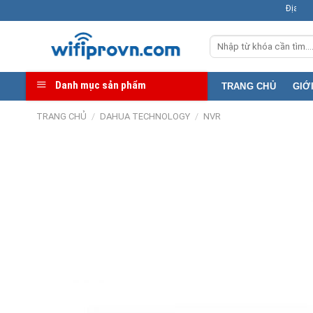
Skip
Địa chỉ kho: 369B L
to
Tìm
content
kiếm:
Danh mục sản phẩm
TRANG CHỦ
GIỚ
TRANG CHỦ
/
DAHUA TECHNOLOGY
/
NVR