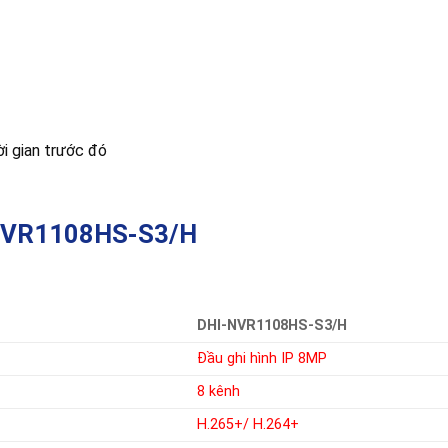
ời gian trước đó
I-NVR1108HS-S3/H
DHI-NVR1108HS-S3/H
Đầu ghi hình IP 8MP
8 kênh
H.265+/ H.264+