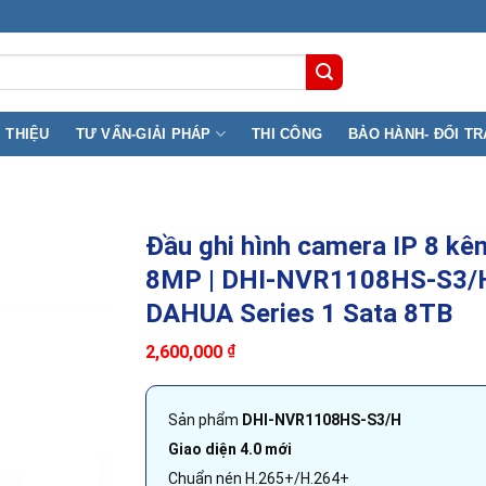
ê Đai Hành, Phường Phú Thọ ( F11, Q11) TP.HCM
I THIỆU
TƯ VẤN-GIẢI PHÁP
THI CÔNG
BẢO HÀNH- ĐỔI TR
Đầu ghi hình camera IP 8 kê
8MP | DHI-NVR1108HS-S3/H
DAHUA Series 1 Sata 8TB
2,600,000
₫
Sản phẩm
DHI-NVR1108HS-S3/H
Giao diện 4.0 mới
Chuẩn nén H.265+/H.264+