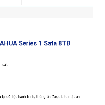
Điểm
5
Nổi
đến
Bật
16
Của
triệu
Wifi
6E
AHUA Series 1 Sata 8TB
m sát.
 lại dữ liệu hành trình, thông tin được bảo mật an