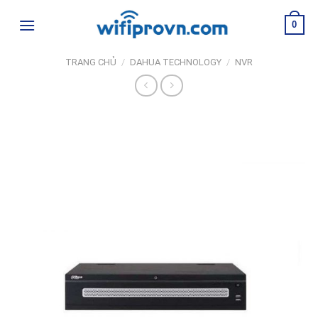
Skip
0
to
content
TRANG CHỦ
/
DAHUA TECHNOLOGY
/
NVR