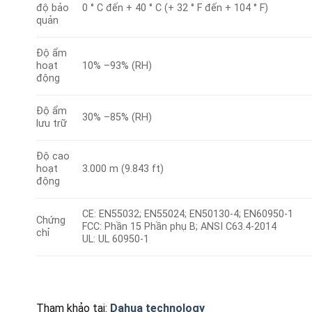
độ bảo
0 ° C đến + 40 ° C (+ 32 ° F đến + 104 ° F)
quản
Độ ẩm
hoạt
10% –93% (RH)
động
Độ ẩm
30% –85% (RH)
lưu trữ
Độ cao
hoạt
3.000 m (9.843 ft)
động
CE: EN55032; EN55024; EN50130-4; EN60950-1
Chứng
FCC: Phần 15 Phần phụ B; ANSI C63.4-2014
chỉ
UL: UL 60950-1
Tham khảo tại:
Dahua technology