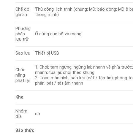
Chế độ
Thủ công; lịch trình (chung; MD; báo động; MD & 
ghi âm
thông minh)
Phương
pháp
Ổ cứng cục bộ và mạng
lưu trữ
Sao lưu
Thiết bị USB
1. Chơi; tạm ngừng; ngừng lại; nhanh về phía trước; 
Chức
nhanh; tua lại; chơi theo khung
năng
2. Toàn màn hình; sao lưu (cắt / tập tin); phóng t
phát lại
phần; bật / tắt âm thanh
Kho
Nhóm
có
đĩa
Báo thức