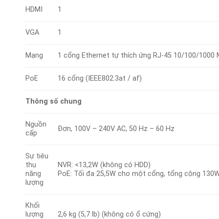
HDMI
1
VGA
1
Mạng
1 cổng Ethernet tự thích ứng RJ-45 10/100/1000
PoE
16 cổng (IEEE802.3at / af)
Thông số chung
Nguồn
Đơn, 100V – 240V AC, 50 Hz – 60 Hz
cấp
Sự tiêu
thụ
NVR: <13,2W (không có HDD)
năng
PoE: Tối đa 25,5W cho một cổng, tổng cộng 130
lượng
Khối
lượng
2,6 kg (5,7 lb) (không có ổ cứng)