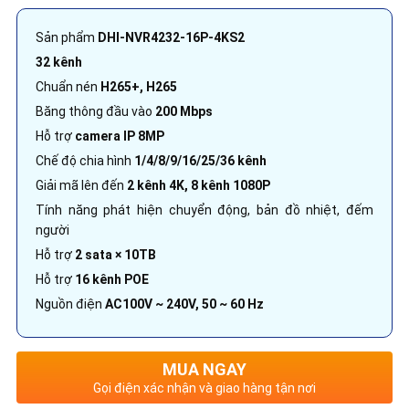
Sản phẩm
DHI-NVR4232-16P-4KS2
32 kênh
Chuẩn nén
H265+, H265
Băng thông đầu vào
200 Mbps
Hỗ trợ
camera IP 8MP
Chế độ chia hình
1/4/8/9/16/25/36 kênh
Giải mã lên đến
2 kênh 4K, 8 kênh 1080P
Tính năng phát hiện chuyển động, bản đồ nhiệt, đếm
người
Hỗ trợ
2 sata × 10TB
Hỗ trợ
16 kênh POE
Nguồn điện
AC100V ~ 240V, 50 ~ 60 Hz
MUA NGAY
Gọi điện xác nhận và giao hàng tận nơi