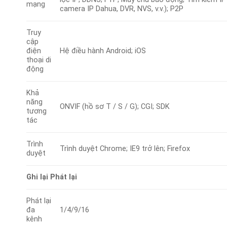
mạng
camera IP Dahua, DVR, NVS, v.v.); P2P
Truy
cập
điện
Hệ điều hành Android; iOS
thoại di
động
Khả
năng
ONVIF (hồ sơ T / S / G); CGI; SDK
tương
tác
Trình
Trình duyệt Chrome; IE9 trở lên; Firefox
duyệt
Ghi lại Phát lại
Phát lại
đa
1/4/9/16
kênh