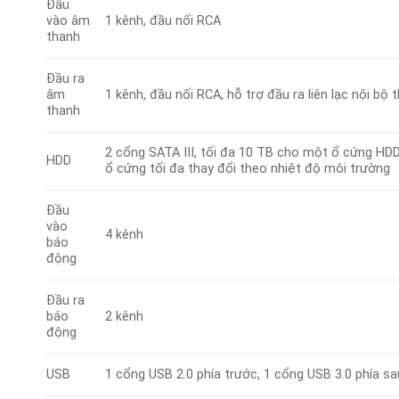
Đầu
vào âm
1 kênh, đầu nối RCA
thanh
Đầu ra
âm
1 kênh, đầu nối RCA, hỗ trợ đầu ra liên lạc nội bộ 
thanh
2 cổng SATA III, tối đa 10 TB cho một ổ cứng HDD
HDD
ổ cứng tối đa thay đổi theo nhiệt độ môi trường
Đầu
vào
4 kênh
báo
động
Đầu ra
báo
2 kênh
động
USB
1 cổng USB 2.0 phía trước, 1 cổng USB 3.0 phía sa