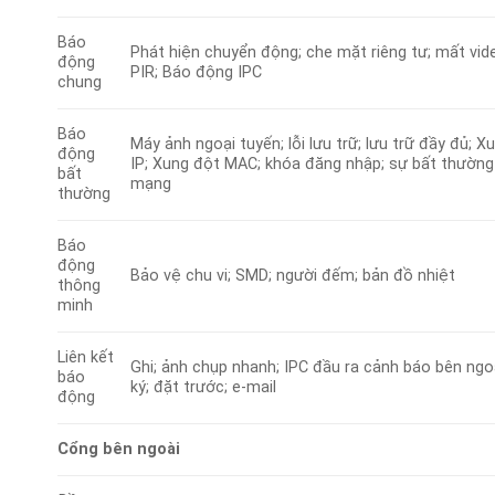
Báo
Phát hiện chuyển động; che mặt riêng tư; mất vi
động
PIR; Báo động IPC
chung
Báo
Máy ảnh ngoại tuyến; lỗi lưu trữ; lưu trữ đầy đủ; X
động
IP; Xung đột MAC; khóa đăng nhập; sự bất thường
bất
mạng
thường
Báo
động
Bảo vệ chu vi; SMD; người đếm; bản đồ nhiệt
thông
minh
Liên kết
Ghi; ảnh chụp nhanh; IPC đầu ra cảnh báo bên ngoà
báo
ký; đặt trước; e-mail
động
Cổng bên ngoài