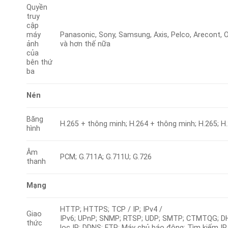
Quyền
truy
cập
máy
Panasonic, Sony, Samsung, Axis, Pelco, Arecont, 
ảnh
và hơn thế nữa
của
bên thứ
ba
Nén
Băng
H.265 + thông minh; H.264 + thông minh; H.265; H
hình
Âm
PCM; G.711A; G.711U; G.726
thanh
Mạng
HTTP; HTTPS; TCP / IP; IPv4 /
Giao
IPv6; UPnP; SNMP; RTSP; UDP; SMTP; CTMTQG; D
thức
lọc IP; DDNS; FTP; Máy chủ báo động; Tìm kiếm IP