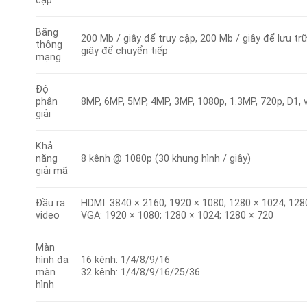
cập
Băng
200 Mb / giây để truy cập, 200 Mb / giây để lưu tr
thông
giây để chuyển tiếp
mạng
Độ
phân
8MP, 6MP, 5MP, 4MP, 3MP, 1080p, 1.3MP, 720p, D1, v
giải
Khả
năng
8 kênh @ 1080p (30 khung hình / giây)
giải mã
Đầu ra
HDMI: 3840 × 2160; 1920 × 1080; 1280 × 1024; 128
video
VGA: 1920 × 1080; 1280 × 1024; 1280 × 720
Màn
hình đa
16 kênh: 1/4/8/9/16
màn
32 kênh: 1/4/8/9/16/25/36
hình