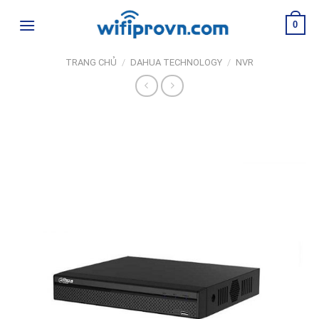
Skip
0
to
content
TRANG CHỦ
/
DAHUA TECHNOLOGY
/
NVR