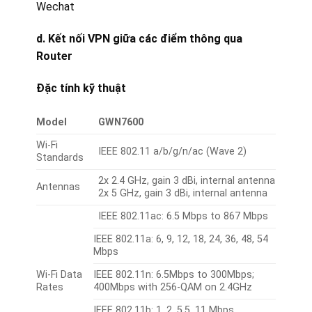
Wechat
d. Kết nối VPN giữa các điểm thông qua
Router
Đặc tính kỹ thuật
Model
GWN7600
Wi-Fi
IEEE 802.11 a/b/g/n/ac (Wave 2)
Standards
2x 2.4 GHz, gain 3 dBi, internal antenna
Antennas
2x 5 GHz, gain 3 dBi, internal antenna
IEEE 802.11ac: 6.5 Mbps to 867 Mbps
IEEE 802.11a: 6, 9, 12, 18, 24, 36, 48, 54
Mbps
Wi-Fi Data
IEEE 802.11n: 6.5Mbps to 300Mbps;
Rates
400Mbps with 256-QAM on 2.4GHz
IEEE 802.11b: 1, 2, 5.5, 11 Mbps