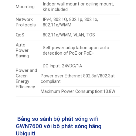
Indoor wall mount or ceiling mount,
Mounting
kits included
Network
IPv4, 802.1Q, 802.1p, 802.1x,
Protocols
802.11e/WMM
QoS
802.11e/WMM, VLAN, TOS
Auto
Self power adaptation upon auto
Power
detection of PoE or PoE+
Saving
DC Input: 24VDC/1A
Power and
Green
Power over Ethernet 802.3af/802.3at
Energy
compliant
Efficiency
Maximum Power Consumption:13.8W
Bảng so sánh bộ phát sóng wifi
GWN7600 với bộ phát sóng hãng
Ubiquiti