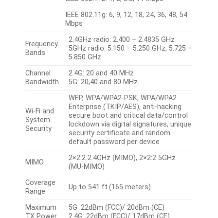
IEEE 802.11g: 6, 9, 12, 18, 24, 36, 48, 54
Mbps
2.4GHz radio: 2.400 – 2.4835 GHz
Frequency
5GHz radio: 5.150 – 5.250 GHz, 5.725 –
Bands
5.850 GHz
Channel
2.4G: 20 and 40 MHz
Bandwidth
5G: 20,40 and 80 MHz
WEP, WPA/WPA2-PSK, WPA/WPA2
Enterprise (TKIP/AES), anti-hacking
Wi-Fi and
secure boot and critical data/control
System
lockdown via digital signatures, unique
Security
security certificate and random
default password per device
2×2:2 2.4GHz (MIMO), 2×2:2 5GHz
MIMO
(MU-MIMO)
Coverage
Up to 541 ft.(165 meters)
Range
Maximum
5G: 22dBm (FCC)/ 20dBm (CE)
TX Power
2.4G: 22dBm (FCC)/ 17dBm (CE)