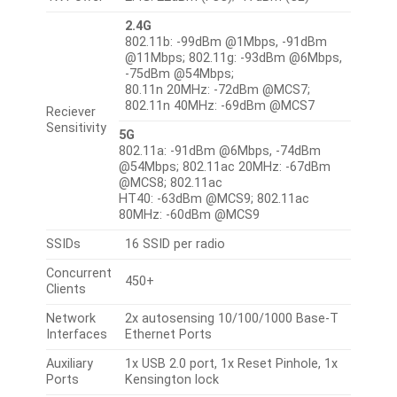
2.4G
802.11b: -99dBm @1Mbps, -91dBm
@11Mbps; 802.11g: -93dBm @6Mbps,
-75dBm @54Mbps;
80.11n 20MHz: -72dBm @MCS7;
802.11n 40MHz: -69dBm @MCS7
Reciever
Sensitivity
5G
802.11a: -91dBm @6Mbps, -74dBm
@54Mbps; 802.11ac 20MHz: -67dBm
@MCS8; 802.11ac
HT40: -63dBm @MCS9; 802.11ac
80MHz: -60dBm @MCS9
SSIDs
16 SSID per radio
Concurrent
450+
Clients
Network
2x autosensing 10/100/1000 Base-T
Interfaces
Ethernet Ports
Auxiliary
1x USB 2.0 port, 1x Reset Pinhole, 1x
Ports
Kensington lock