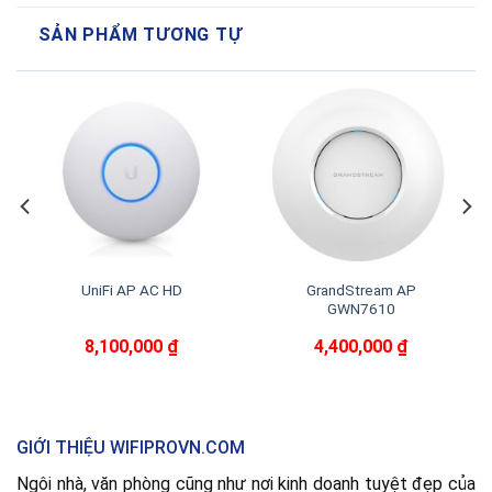
SẢN PHẨM TƯƠNG TỰ
UniFi AP AC HD
GrandStream AP
GWN7610
8,100,000
₫
4,400,000
₫
000 ₫.
GIỚI THIỆU WIFIPROVN.COM
Ngôi nhà, văn phòng cũng như nơi kinh doanh tuyệt đẹp của