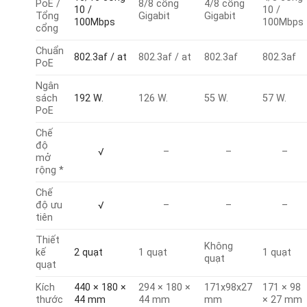
PoE /
8/8 cổng
4/8 cổng
10 /
10 /
Tổng
Gigabit
Gigabit
100Mbps
100Mbps
cổng
Chuẩn
802.3af / at
802.3af / at
802.3af
802.3af
PoE
Ngân
sách
192 W.
126 W.
55 W.
57 W.
PoE
Chế
độ
√
–
–
–
mở
rộng *
Chế
độ ưu
√
–
–
–
tiên
Thiết
Không
kế
2 quạt
1 quạt
1 quạt
quạt
quạt
Kích
440 × 180 ×
294 × 180 ×
171x98x27
171 × 98
thước
44 mm
44 mm
mm
× 27 mm