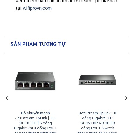
Xem thêm các sản phẩm JetStream TpLink khác
tại:
wifiprovn.com
SẢN PHẨM TƯƠNG TỰ
Bộ chuyển mạch
JetStream TpLink 10
JetStream TpLink [ TL-
cổng Gigabit [ TL-
SG105PE ] 5 cổng
SG2210P V3.20 ] 8
Gigabit với 4 cổng PoE+
cổng PoE+ Switch
Switch thông minh đơn
thông minh chính hãng