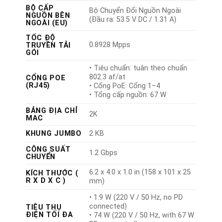
BỘ CẤP
Bộ Chuyển Đổi Nguồn Ngoài
NGUỒN BÊN
(Đầu ra: 53.5 V DC / 1.31 A)
NGOÀI (EU)
TỐC ĐỘ
0.8928 Mpps
TRUYỀN TẢI
GÓI
• Tiêu chuẩn: tuân theo chuẩn
802.3 af/at
CỔNG POE
(RJ45)
• Cổng PoE: Cổng 1–4
• Tổng cấp nguồn: 67 W
BẢNG ĐỊA CHỈ
2K
MAC
KHUNG JUMBO
2 KB
CÔNG SUẤT
1.2 Gbps
CHUYỂN
6.2 x 4.0 x 1.0 in (158 x 101 x 25
KÍCH THƯỚC (
R X D X C )
mm)
• 1.9 W (220 V / 50 Hz, no PD
connected)
TIÊU THỤ
ĐIỆN TỐI ĐA
• 74 W (220 V / 50 Hz, with 67 W