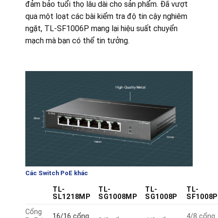
đảm bảo tuổi thọ lâu dài cho sản phẩm. Đã vượt
qua một loạt các bài kiểm tra độ tin cậy nghiêm
ngặt, TL-SF1006P mang lại hiệu suất chuyển
mạch mà bạn có thể tin tưởng.
Các Switch PoE khác
TL-
TL-
TL-
TL-
SL1218MP
SG1008MP
SG1008P
SF1008
Cổng
16/16 cổng
4/8 cổng