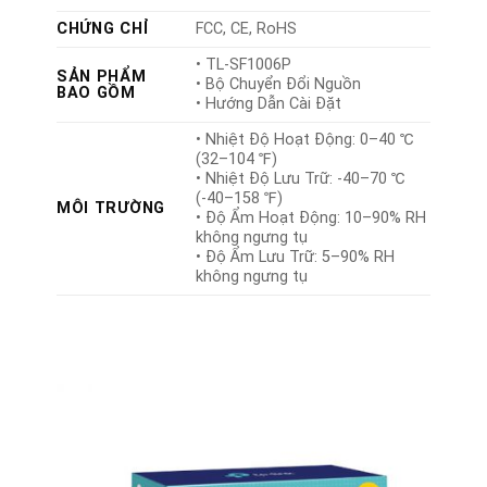
CHỨNG CHỈ
FCC, CE, RoHS
• TL-SF1006P
SẢN PHẨM
• Bộ Chuyển Đổi Nguồn
BAO GỒM
• Hướng Dẫn Cài Đặt
• Nhiệt Độ Hoạt Động: 0–40 ℃
(32–104 ℉)
• Nhiệt Độ Lưu Trữ: -40–70 ℃
(-40–158 ℉)
MÔI TRƯỜNG
• Độ Ẩm Hoạt Động: 10–90% RH
không ngưng tụ
• Độ Ẩm Lưu Trữ: 5–90% RH
không ngưng tụ