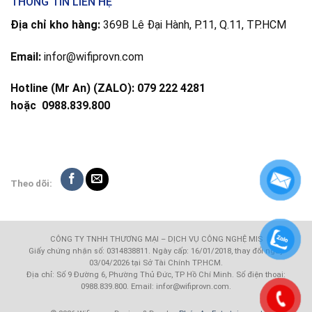
THÔNG TIN LIÊN HỆ
Địa chỉ kho hàng:
369B Lê Đại Hành, P.11, Q.11, TP.HCM
Email:
infor@wifiprovn.com
Hotline (Mr An) (ZALO): 079 222 4281
hoặc
0988.839.800
Theo dõi:
CÔNG TY TNHH THƯƠNG MẠI – DỊCH VỤ CÔNG NGHỆ MIS
Giấy chứng nhận số: 0314838811. Ngày cấp: 16/01/2018, thay đổi ngày
03/04/2026 tại Sở Tài Chính TP.HCM.
Địa chỉ: Số 9 Đường 6, Phường Thủ Đức, TP Hồ Chí Minh. Số điện thoại:
0988.839.800. Email: infor@wifiprovn.com.