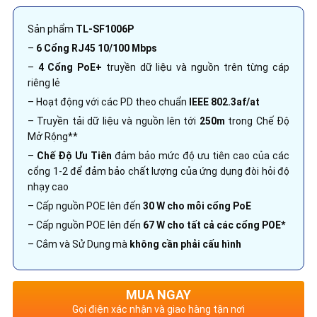
Sản phẩm
TL-SF1006P
–
6 Cổng RJ45 10/100 Mbps
–
4 Cổng PoE+
truyền dữ liệu và nguồn trên từng cáp
riêng lẻ
– Hoạt động với các PD theo chuẩn
IEEE 802.3af/at
– Truyền tải dữ liệu và nguồn lên tới
250m
trong Chế Độ
Mở Rộng**
–
Chế Độ Ưu Tiên
đảm bảo mức độ ưu tiên cao của các
cổng 1-2 để đảm bảo chất lượng của ứng dụng đòi hỏi độ
nhạy cao
– Cấp nguồn POE lên đến
30 W cho mỗi cổng PoE
– Cấp nguồn POE lên đến
67 W cho tất cả các cổng POE*
– Cắm và Sử Dụng mà
không cần phải cấu hình
MUA NGAY
Gọi điện xác nhận và giao hàng tận nơi