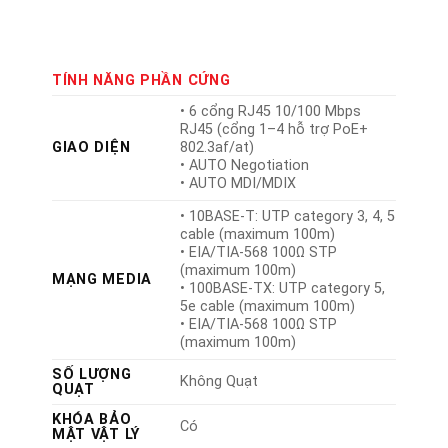
TÍNH NĂNG PHẦN CỨNG
• 6 cổng RJ45 10/100 Mbps
RJ45 (cổng 1–4 hỗ trợ PoE+
GIAO DIỆN
802.3af/at)
• AUTO Negotiation
• AUTO MDI/MDIX
• 10BASE-T: UTP category 3, 4, 5
cable (maximum 100m)
• EIA/TIA-568 100Ω STP
(maximum 100m)
MẠNG MEDIA
• 100BASE-TX: UTP category 5,
5e cable (maximum 100m)
• EIA/TIA-568 100Ω STP
(maximum 100m)
SỐ LƯỢNG
Không Quạt
QUẠT
KHÓA BẢO
Có
MẬT VẬT LÝ