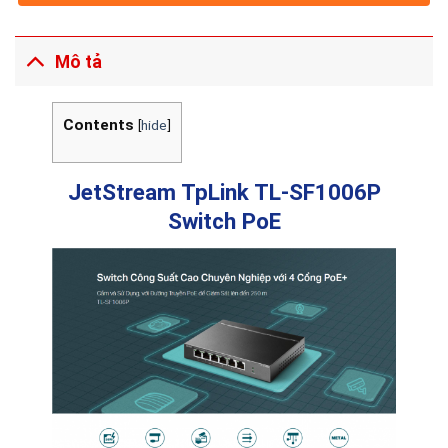
Mô tả
Contents
[
hide
]
JetStream TpLink TL-SF1006P
Switch PoE