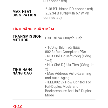
PD connected)
• 6.48 BTU/h(no PD connected)
MAX HEAT
• 252.34 BTU/h(with 67 W PD
DISSIPATION
connected)
TÍNH NĂNG PHẦN MỀM
TRANSMISSION
Lưu Trữ và Chuyển Tiếp
METHOD
• Tương thích với IEEE
802.3af/at Compliant PDs
• Nút Chế Độ Mở Rộng (Cổng
1–4)
• Nút Chế Độ Ưu Tiên (Cổng 1–
2)
TÍNH NĂNG
NÂNG CAO
• Mac Address Auto-Learning
and Auto-Aging
• IEEE802.3x Flow Control For
Full-Duplex Mode and
Backpressure for Half-Duplex
Mode
KHÁC